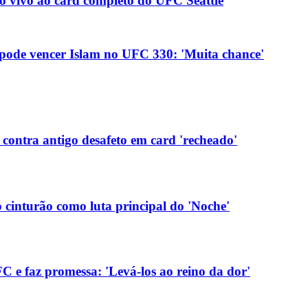
ao vivo ao card completo do UFC Seattle
pode vencer Islam no UFC 330: 'Muita chance'
contra antigo desafeto em card 'recheado'
 cinturão como luta principal do 'Noche'
 e faz promessa: 'Levá-los ao reino da dor'