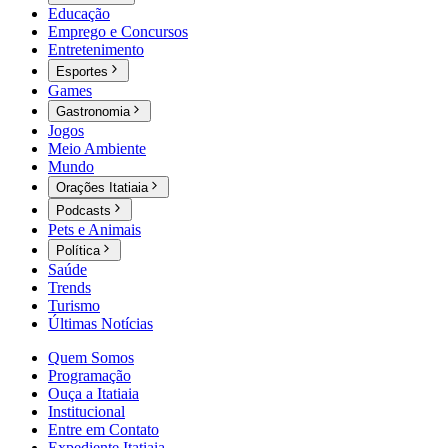
Educação
Emprego e Concursos
Entretenimento
Esportes
Games
Gastronomia
Jogos
Meio Ambiente
Mundo
Orações Itatiaia
Podcasts
Pets e Animais
Política
Saúde
Trends
Turismo
Últimas Notícias
Quem Somos
Programação
Ouça a Itatiaia
Institucional
Entre em Contato
Expediente Itatiaia