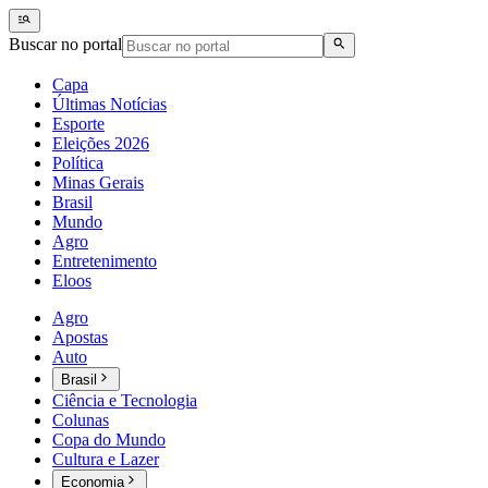
Buscar no portal
Capa
Últimas Notícias
Esporte
Eleições 2026
Política
Minas Gerais
Brasil
Mundo
Agro
Entretenimento
Eloos
Agro
Apostas
Auto
Brasil
Ciência e Tecnologia
Colunas
Copa do Mundo
Cultura e Lazer
Economia