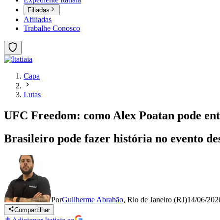
Filiadas
Afiliadas
Trabalhe Conosco
Capa
Lutas
UFC Freedom: como Alex Poatan pode entr
Brasileiro pode fazer história no evento d
Por
Guilherme Abrahão
,
Rio de Janeiro (RJ)
14/06/202
Compartilhar