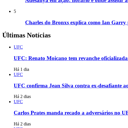
Adesanya em ação: horário e onde assistir 
5
Charles do Bronxs explica como Ian Garry 
Últimas Notícias
UFC
UFC: Renato Moicano tem revanche oficializada 
Há 1 dia
UFC
UFC confirma Jean Silva contra ex-desafiante ao
Há 2 dias
UFC
Carlos Prates manda recado a adversários no UFC
Há 2 dias