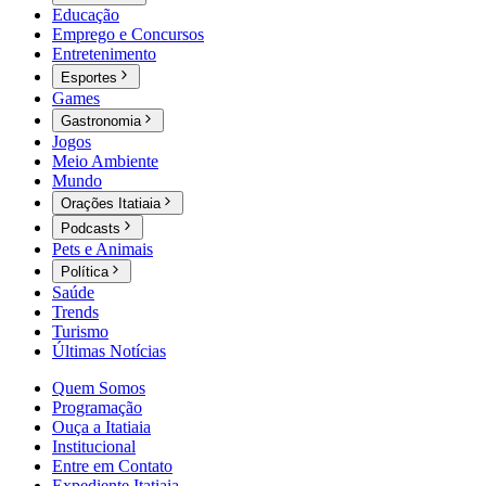
Educação
Emprego e Concursos
Entretenimento
Esportes
Games
Gastronomia
Jogos
Meio Ambiente
Mundo
Orações Itatiaia
Podcasts
Pets e Animais
Política
Saúde
Trends
Turismo
Últimas Notícias
Quem Somos
Programação
Ouça a Itatiaia
Institucional
Entre em Contato
Expediente Itatiaia