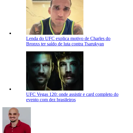
Lenda do UFC explica motivo de Charles do
Bronxs ter saído de luta contra Tsarukyan
UFC Vegas 120: onde assistir e card completo do
evento com dez brasileiros