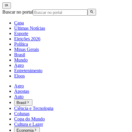
Buscar no portal
Capa
Últimas Notícias
Esporte
Eleições 2026
Política
Minas Gerais
Brasil
Mundo
Agro
Entretenimento
Eloos
Agro
Apostas
Auto
Brasil
Ciência e Tecnologia
Colunas
Copa do Mundo
Cultura e Lazer
Economia