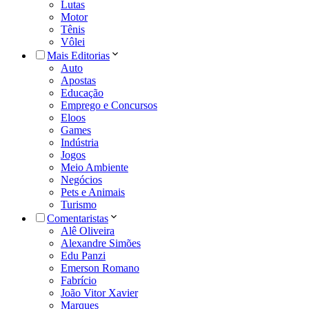
Lutas
Motor
Tênis
Vôlei
Mais Editorias
Auto
Apostas
Educação
Emprego e Concursos
Eloos
Games
Indústria
Jogos
Meio Ambiente
Negócios
Pets e Animais
Turismo
Comentaristas
Alê Oliveira
Alexandre Simões
Edu Panzi
Emerson Romano
Fabrício
João Vitor Xavier
Marques