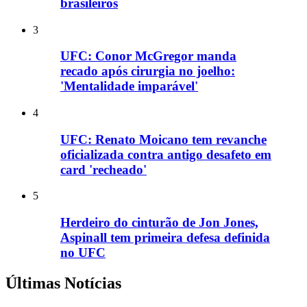
brasileiros
3
UFC: Conor McGregor manda
recado após cirurgia no joelho:
'Mentalidade imparável'
4
UFC: Renato Moicano tem revanche
oficializada contra antigo desafeto em
card 'recheado'
5
Herdeiro do cinturão de Jon Jones,
Aspinall tem primeira defesa definida
no UFC
Últimas Notícias