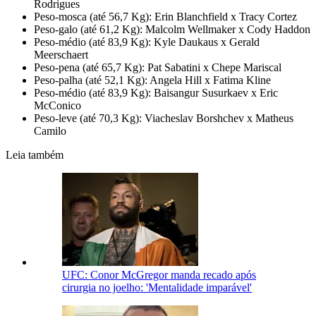
Rodrigues
Peso-mosca (até 56,7 Kg): Erin Blanchfield x Tracy Cortez
Peso-galo (até 61,2 Kg): Malcolm Wellmaker x Cody Haddon
Peso-médio (até 83,9 Kg): Kyle Daukaus x Gerald
Meerschaert
Peso-pena (até 65,7 Kg): Pat Sabatini x Chepe Mariscal
Peso-palha (até 52,1 Kg): Angela Hill x Fatima Kline
Peso-médio (até 83,9 Kg): Baisangur Susurkaev x Eric
McConico
Peso-leve (até 70,3 Kg): Viacheslav Borshchev x Matheus
Camilo
Leia também
UFC: Conor McGregor manda recado após
cirurgia no joelho: 'Mentalidade imparável'