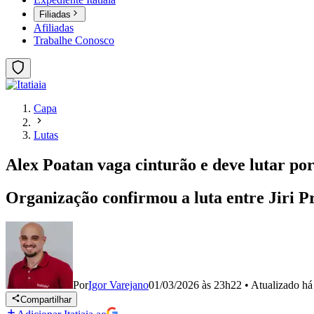
Filiadas
Afiliadas
Trabalhe Conosco
Capa
Lutas
Alex Poatan vaga cinturão e deve lutar por
Organização confirmou a luta entre Jiri 
Por
Igor Varejano
01/03/2026 às 23h22
•
Atualizado
há
Compartilhar