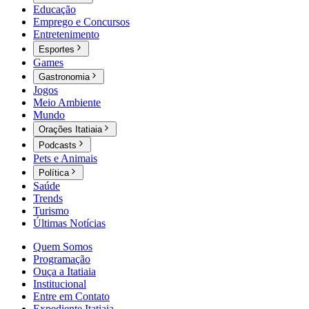
Educação
Emprego e Concursos
Entretenimento
Esportes
Games
Gastronomia
Jogos
Meio Ambiente
Mundo
Orações Itatiaia
Podcasts
Pets e Animais
Política
Saúde
Trends
Turismo
Últimas Notícias
Quem Somos
Programação
Ouça a Itatiaia
Institucional
Entre em Contato
Expediente Itatiaia