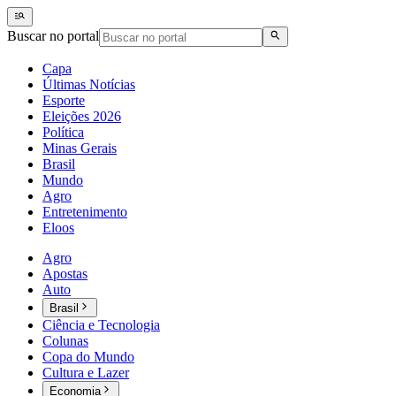
Buscar no portal
Capa
Últimas Notícias
Esporte
Eleições 2026
Política
Minas Gerais
Brasil
Mundo
Agro
Entretenimento
Eloos
Agro
Apostas
Auto
Brasil
Ciência e Tecnologia
Colunas
Copa do Mundo
Cultura e Lazer
Economia