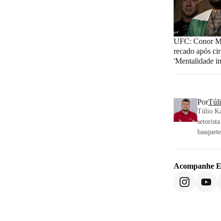
UFC: Conor M
recado após cir
'Mentalidade i
Por
Túl
Túlio Ka
setorist
basquete
Acompanhe
E