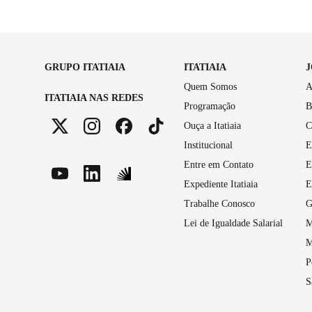
GRUPO ITATIAIA
ITATIAIA
Quem Somos
A
ITATIAIA NAS REDES
Programação
B
Ouça a Itatiaia
C
Institucional
E
Entre em Contato
E
Expediente Itatiaia
E
Trabalhe Conosco
G
Lei de Igualdade Salarial
M
M
P
S