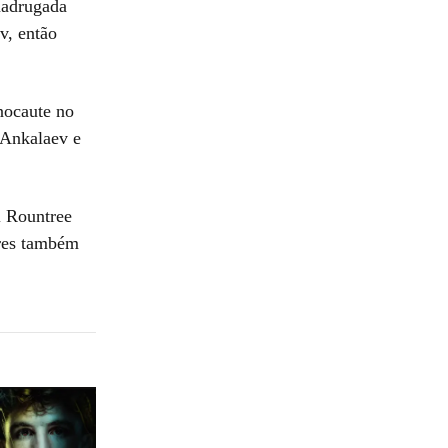
madrugada
v, então
nocaute no
 Ankalaev e
l Rountree
ores também