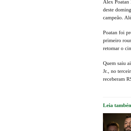
Alex Poatan 
deste doming
campeão. Além
Poatan foi p
primeiro rou
retomar o cin
Quem saiu ai
Jr., no terc
receberam R$
Leia també