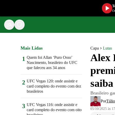
T
Ou
Mais Lidas
Capa
Lutas
Alex 
Quem foi Allan ‘Puro Osso’
1
Nascimento, brasileiro do UFC
premi
que faleceu aos 34 anos
saiba
UFC Vegas 120: onde assistir e
2
card completo do evento com dez
brasileiros
Brasileiro g
Por
Túlio
UFC Vegas 116: onde assistir e
3
05/10/2025 às 1
card completo do evento com oito
brasileiros