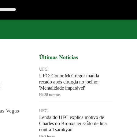
Últimas Notícias
UFC
UFC: Conor McGregor manda
;
recado após cirurgia no joelho:
'Mentalidade imparável'
Há 38 minutos
as Vegas
UFC
Lenda do UFC explica motivo de
Charles do Bronxs ter saído de luta
contra Tsarukyan
Há 2 horas