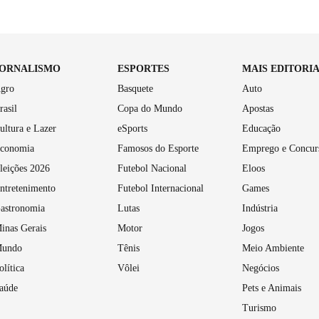
JORNALISMO
ESPORTES
MAIS EDITORI
gro
Basquete
Auto
rasil
Copa do Mundo
Apostas
ultura e Lazer
eSports
Educação
conomia
Famosos do Esporte
Emprego e Concur
leições 2026
Futebol Nacional
Eloos
ntretenimento
Futebol Internacional
Games
astronomia
Lutas
Indústria
inas Gerais
Motor
Jogos
undo
Tênis
Meio Ambiente
olítica
Vôlei
Negócios
aúde
Pets e Animais
Turismo