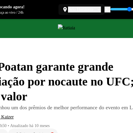
ocando agora!
Belo Horizonte
ça ao vivo
/
24h
Poatan garante grande
ação por nocaute no UFC
 valor
anhou um dos prêmios de melhor performance do evento em L
 Kaizer
7h50
•
Atualizado
há 10 meses