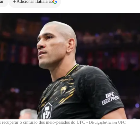
ar
Adicionar Itatiaia ao
s recuperar o cinturão dos meio-pesados do UFC
•
Divulgação/Twitter UFC