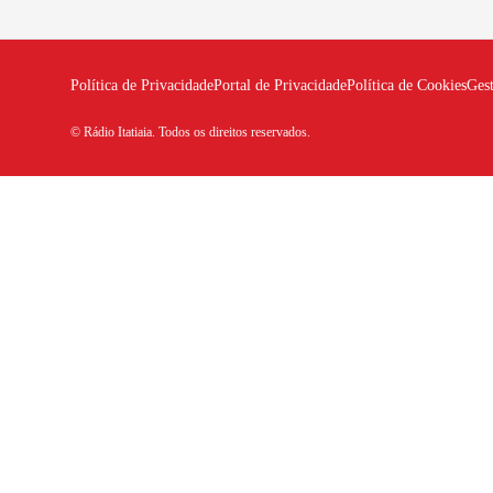
Política de Privacidade
Portal de Privacidade
Política de Cookies
Ges
© Rádio Itatiaia. Todos os direitos reservados.