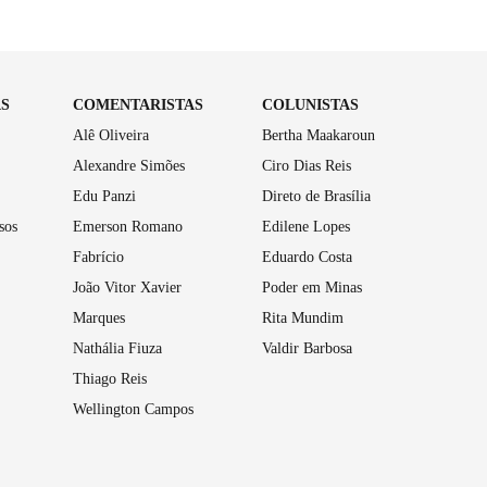
AS
COMENTARISTAS
COLUNISTAS
Alê Oliveira
Bertha Maakaroun
Alexandre Simões
Ciro Dias Reis
Edu Panzi
Direto de Brasília
sos
Emerson Romano
Edilene Lopes
Fabrício
Eduardo Costa
João Vitor Xavier
Poder em Minas
Marques
Rita Mundim
Nathália Fiuza
Valdir Barbosa
Thiago Reis
Wellington Campos