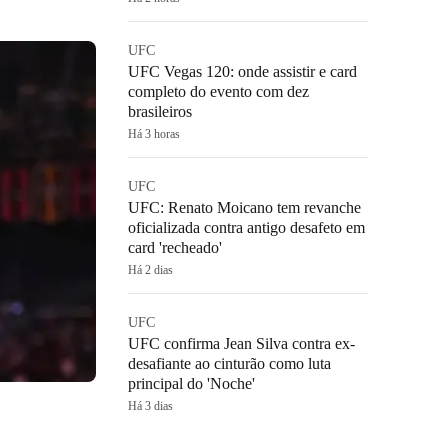
UFC
UFC Vegas 120: onde assistir e card
completo do evento com dez
brasileiros
Há 3 horas
UFC
UFC: Renato Moicano tem revanche
oficializada contra antigo desafeto em
card 'recheado'
Há 2 dias
UFC
UFC confirma Jean Silva contra ex-
desafiante ao cinturão como luta
principal do 'Noche'
Há 3 dias