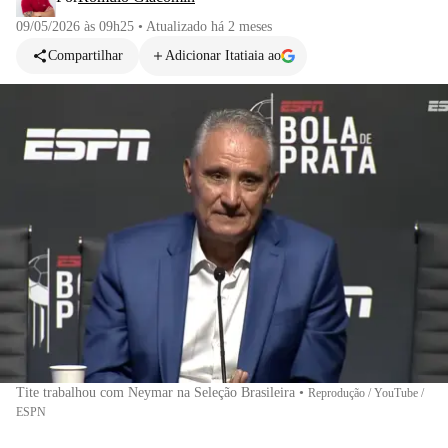
09/05/2026 às 09h25
•
Atualizado
há 2 meses
Compartilhar
Adicionar Itatiaia ao
Tite trabalhou com Neymar na Seleção Brasileira
•
Reprodução / YouTube /
ESPN