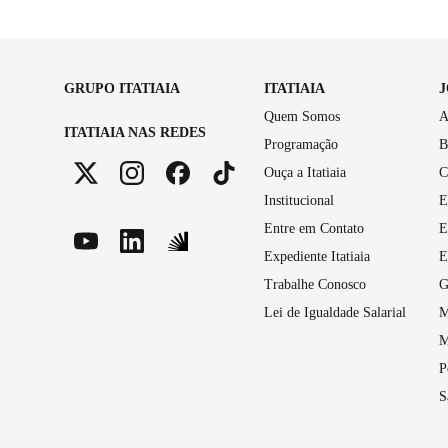
GRUPO ITATIAIA
ITATIAIA
Quem Somos
A
ITATIAIA NAS REDES
Programação
B
Ouça a Itatiaia
C
Institucional
E
Entre em Contato
E
Expediente Itatiaia
E
Trabalhe Conosco
G
Lei de Igualdade Salarial
M
M
P
S