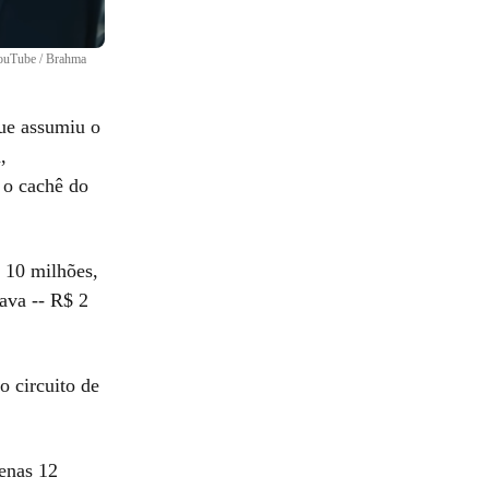
ouTube / Brahma
que assumiu o
,
 o cachê do
 10 milhões,
hava -- R$ 2
o circuito de
enas 12