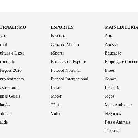
JORNALISMO
ESPORTES
MAIS EDITORI
gro
Basquete
Auto
rasil
Copa do Mundo
Apostas
ultura e Lazer
eSports
Educação
conomia
Famosos do Esporte
Emprego e Concur
leições 2026
Futebol Nacional
Eloos
ntretenimento
Futebol Internacional
Games
astronomia
Lutas
Indústria
inas Gerais
Motor
Jogos
undo
Tênis
Meio Ambiente
olítica
Vôlei
Negócios
aúde
Pets e Animais
Turismo