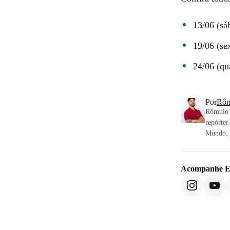
13/06 (s
19/06 (se
24/06 (qu
Por
Rôm
Rômulo 
repórter
Mundo, E
Acompanhe
E