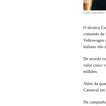
Carlo Ancelotti,
O técnico Ca
comando da S
Volkswagen e
italiano não 
De acordo c
valor cinco 
milhões.
Além da quan
Carnaval em 
Na campanha 