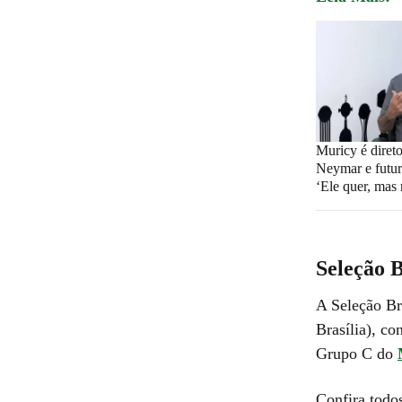
Muricy é dire
Neymar e futur
‘Ele quer, mas
Seleção 
A Seleção Br
Brasília), c
Grupo C do
Confira todo