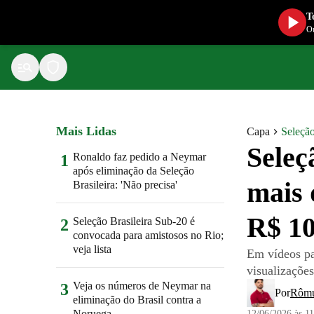
T
Ou
Mais Lidas
Capa
Seleção
Seleç
Ronaldo faz pedido a Neymar
1
após eliminação da Seleção
mais 
Brasileira: 'Não precisa'
R$ 10
Seleção Brasileira Sub-20 é
2
convocada para amistosos no Rio;
veja lista
Em vídeos pa
visualizações
Veja os números de Neymar na
3
Por
Rômu
eliminação do Brasil contra a
Noruega
12/06/2026 às 1