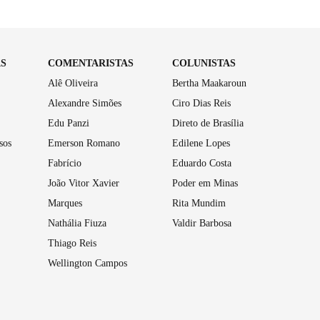
AS
COMENTARISTAS
COLUNISTAS
Alê Oliveira
Bertha Maakaroun
Alexandre Simões
Ciro Dias Reis
Edu Panzi
Direto de Brasília
sos
Emerson Romano
Edilene Lopes
Fabrício
Eduardo Costa
João Vitor Xavier
Poder em Minas
Marques
Rita Mundim
Nathália Fiuza
Valdir Barbosa
Thiago Reis
Wellington Campos