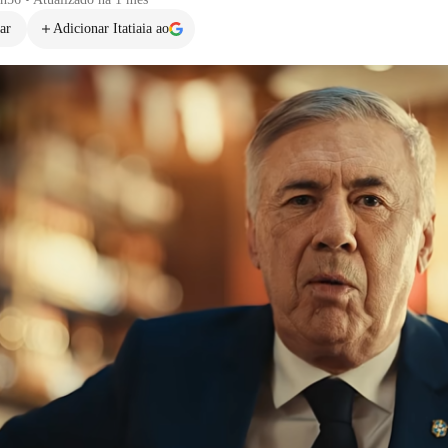
ar
Adicionar Itatiaia ao