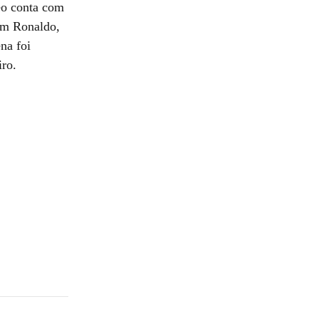
deo conta com
om Ronaldo,
na foi
iro.