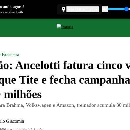
ocando agora!
Belo Horizonte
ça ao vivo
/
24h
 Brasileira
ão: Ancelotti fatura cinco 
que Tite e fecha campanha
 milhões
ra Brahma, Volkswagen e Amazon, treinador acumula 80 mil
lo Giacomin
1h56
•
Atualizado
há 1 mês