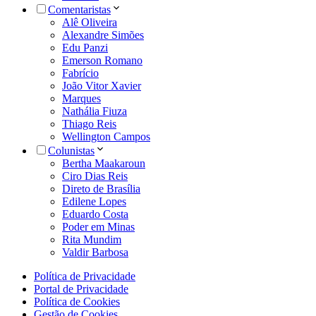
Comentaristas
Alê Oliveira
Alexandre Simões
Edu Panzi
Emerson Romano
Fabrício
João Vitor Xavier
Marques
Nathália Fiuza
Thiago Reis
Wellington Campos
Colunistas
Bertha Maakaroun
Ciro Dias Reis
Direto de Brasília
Edilene Lopes
Eduardo Costa
Poder em Minas
Rita Mundim
Valdir Barbosa
Política de Privacidade
Portal de Privacidade
Política de Cookies
Gestão de Cookies