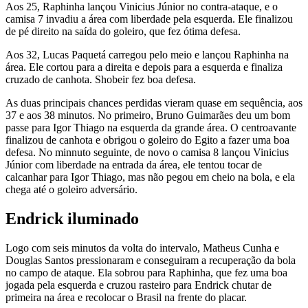
Aos 25, Raphinha lançou Vinicius Júnior no contra-ataque, e o
camisa 7 invadiu a área com liberdade pela esquerda. Ele finalizou
de pé direito na saída do goleiro, que fez ótima defesa.
Aos 32, Lucas Paquetá carregou pelo meio e lançou Raphinha na
área. Ele cortou para a direita e depois para a esquerda e finaliza
cruzado de canhota. Shobeir fez boa defesa.
As duas principais chances perdidas vieram quase em sequência, aos
37 e aos 38 minutos. No primeiro, Bruno Guimarães deu um bom
passe para Igor Thiago na esquerda da grande área. O centroavante
finalizou de canhota e obrigou o goleiro do Egito a fazer uma boa
defesa. No minnuto seguinte, de novo o camisa 8 lançou Vinicius
Júnior com liberdade na entrada da área, ele tentou tocar de
calcanhar para Igor Thiago, mas não pegou em cheio na bola, e ela
chega até o goleiro adversário.
Endrick iluminado
Logo com seis minutos da volta do intervalo, Matheus Cunha e
Douglas Santos pressionaram e conseguiram a recuperação da bola
no campo de ataque. Ela sobrou para Raphinha, que fez uma boa
jogada pela esquerda e cruzou rasteiro para Endrick chutar de
primeira na área e recolocar o Brasil na frente do placar.