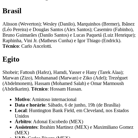
Brasil
Alisson (Weverton); Wesley (Danilo), Marquinhos (Bremer), Ibãnez
(Léo Pereira) e Douglas Santos (Alex Santos); Casemiro (Fabinho),
Bruno Guimarães (Danilo Santos) e Lucas Paquetá (Luiz Henrique);
Raphinha, Vini Jr. (Matheus Cunha) e Igor Thiago (Endrick).
Técnico
: Carlo Ancelotti.
Egito
Shobeir; Fattouh (Hafez), Hamdi, Yasser e Hany (Tarek Alaa);
Marwan (Zizo), Mohananad (Marwan) e Ziko (Adel); Trezéguet
(Abdelmonem), Hassam (Mohamed Salah) e Omar Marmoush
(Abdelkarim).
Técnico
: Hossam Hassan.
Motivo
: Amistoso internacional
Data e horário
: Sábado, 6 de junho, 19h (de Brasília)
Local
: Huntington Bank Field, em Cleveland, nos Estados
Unidos
Árbitro
: Adonai Escobedo (MEX)
Assistentes
: Ibrahim Martinez (MEX) e Maximiliano Gomez
(MEX)