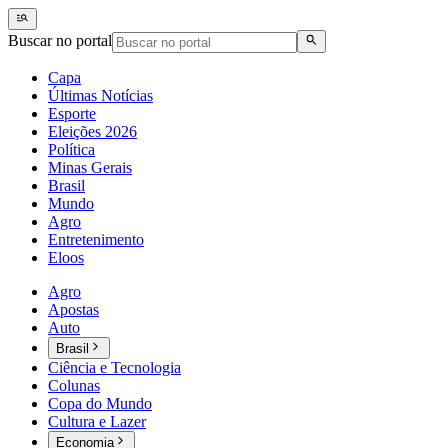
Buscar no portal
Capa
Últimas Notícias
Esporte
Eleições 2026
Política
Minas Gerais
Brasil
Mundo
Agro
Entretenimento
Eloos
Agro
Apostas
Auto
Brasil
Ciência e Tecnologia
Colunas
Copa do Mundo
Cultura e Lazer
Economia