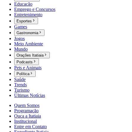
Educação
Emprego e Concursos
Entretenimento
Esportes
Games
Gastronomia
Jogos
Meio Ambiente
Mundo
Orações Itatiaia
Podcasts
Pets e Animais
Política
Saúde
Trends
Turismo
Últimas Notícias
Quem Somos
Programação
Ouça a Itatiaia
Institucional
Entre em Contato
Expediente Itatiaia