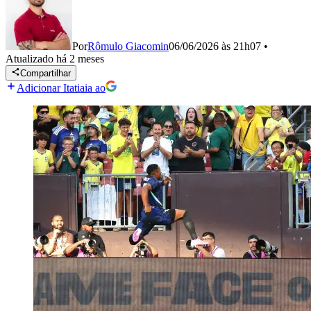
Por
Rômulo Giacomin
06/06/2026 às 21h07
•
Atualizado
há 2 meses
Compartilhar
Adicionar Itatiaia ao