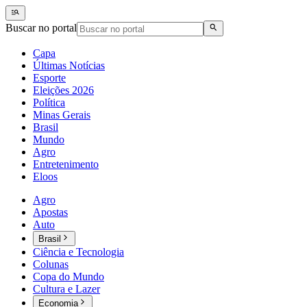
Buscar no portal
Capa
Últimas Notícias
Esporte
Eleições 2026
Política
Minas Gerais
Brasil
Mundo
Agro
Entretenimento
Eloos
Agro
Apostas
Auto
Brasil
Ciência e Tecnologia
Colunas
Copa do Mundo
Cultura e Lazer
Economia