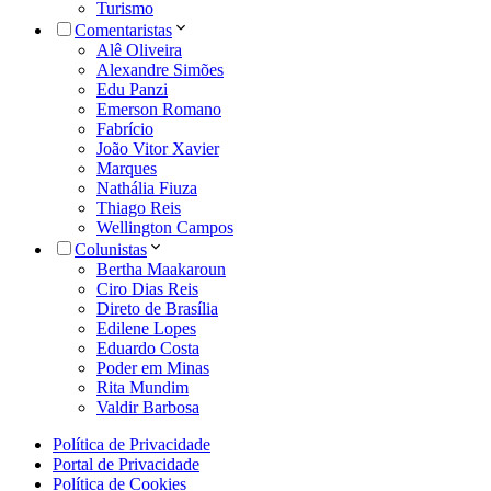
Turismo
Comentaristas
Alê Oliveira
Alexandre Simões
Edu Panzi
Emerson Romano
Fabrício
João Vitor Xavier
Marques
Nathália Fiuza
Thiago Reis
Wellington Campos
Colunistas
Bertha Maakaroun
Ciro Dias Reis
Direto de Brasília
Edilene Lopes
Eduardo Costa
Poder em Minas
Rita Mundim
Valdir Barbosa
Política de Privacidade
Portal de Privacidade
Política de Cookies