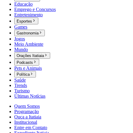
Educação
Emprego e Concursos
Entretenimento
Esportes
Games
Gastronomia
Jogos
Meio Ambiente
Mundo
Orações Itatiaia
Podcasts
Pets e Animais
Política
Saúde
Trends
Turismo
Últimas Notícias
Quem Somos
Programação
Ouça a Itatiaia
Institucional
Entre em Contato
Expediente Itatiaia