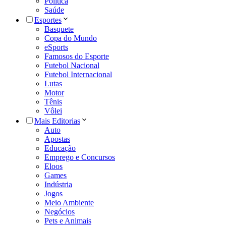
Política
Saúde
Esportes
Basquete
Copa do Mundo
eSports
Famosos do Esporte
Futebol Nacional
Futebol Internacional
Lutas
Motor
Tênis
Vôlei
Mais Editorias
Auto
Apostas
Educação
Emprego e Concursos
Eloos
Games
Indústria
Jogos
Meio Ambiente
Negócios
Pets e Animais