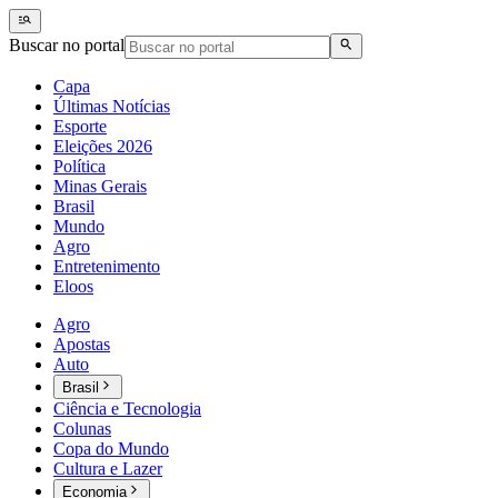
Buscar no portal
Capa
Últimas Notícias
Esporte
Eleições 2026
Política
Minas Gerais
Brasil
Mundo
Agro
Entretenimento
Eloos
Agro
Apostas
Auto
Brasil
Ciência e Tecnologia
Colunas
Copa do Mundo
Cultura e Lazer
Economia