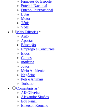
Famosos do Esporte
Futebol Nacional
Futebol Internacional
Lutas
Motor
Tênis
Vôlei
Mais Editorias
Auto
Apostas
Educação
Emprego e Concursos
Eloos
Games
Indústria
Jogos
Meio Ambiente
Negócios
Pets e Animais
Turismo
Comentaristas
Alê Oliveira
Alexandre Simões
Edu Panzi
Emerson Romano