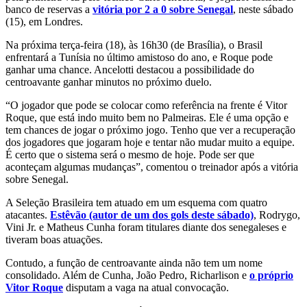
banco de reservas a
vitória por 2 a 0 sobre Senegal
, neste sábado
(15), em Londres.
Na próxima terça-feira (18), às 16h30 (de Brasília), o Brasil
enfrentará a Tunísia no último amistoso do ano, e Roque pode
ganhar uma chance. Ancelotti destacou a possibilidade do
centroavante ganhar minutos no próximo duelo.
“O jogador que pode se colocar como referência na frente é Vitor
Roque, que está indo muito bem no Palmeiras. Ele é uma opção e
tem chances de jogar o próximo jogo. Tenho que ver a recuperação
dos jogadores que jogaram hoje e tentar não mudar muito a equipe.
É certo que o sistema será o mesmo de hoje. Pode ser que
aconteçam algumas mudanças”, comentou o treinador após a vitória
sobre Senegal.
A Seleção Brasileira tem atuado em um esquema com quatro
atacantes.
Estêvão (autor de um dos gols deste sábado)
, Rodrygo,
Vini Jr. e Matheus Cunha foram titulares diante dos senegaleses e
tiveram boas atuações.
Contudo, a função de centroavante ainda não tem um nome
consolidado. Além de Cunha, João Pedro, Richarlison e
o próprio
Vitor Roque
disputam a vaga na atual convocação.