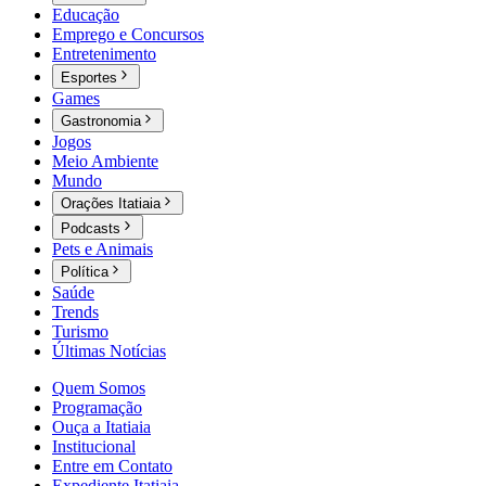
Educação
Emprego e Concursos
Entretenimento
Esportes
Games
Gastronomia
Jogos
Meio Ambiente
Mundo
Orações Itatiaia
Podcasts
Pets e Animais
Política
Saúde
Trends
Turismo
Últimas Notícias
Quem Somos
Programação
Ouça a Itatiaia
Institucional
Entre em Contato
Expediente Itatiaia