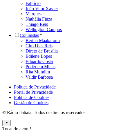
Fabrício
João Vitor Xavier
Marques
Nathália Fiuza
Thiago Reis
Wellington Campos
Colunistas
Bertha Maakaroun
Ciro Dias Reis
Direto de Brasília
Edilene Lopes
Eduardo Costa
Poder em Minas
Rita Mundim
Valdir Barbosa
Política de Privacidade
Portal de Privacidade
Política de Cookies
Gestão de Cookies
© Rádio Itatiaia. Todos os direitos reservados.
Tocando agora!