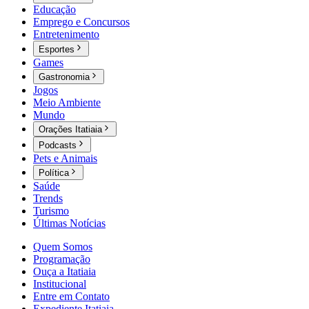
Educação
Emprego e Concursos
Entretenimento
Esportes
Games
Gastronomia
Jogos
Meio Ambiente
Mundo
Orações Itatiaia
Podcasts
Pets e Animais
Política
Saúde
Trends
Turismo
Últimas Notícias
Quem Somos
Programação
Ouça a Itatiaia
Institucional
Entre em Contato
Expediente Itatiaia