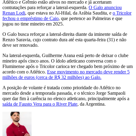
Atlético e Grêmio estão ativos no mercado e já acertaram
contratações para reforçar a lateral-esquerda.
O Galo anunciou
Renan Lodi
, que estava no Al-Hilal, da Arábia Saudita, e
o Tricolor
fechou o empréstimo de Caio
, que pertence ao Palmeiras e que
jogou no time mineiro em 2025.
O Galo busca reforçar a lateral-direita diante da iminente saída de
Renzo Saravia, cujo contrato dura até esta quarta-feira (31) e não
deve ser renovado.
Na lateral-esquerda, Guilherme Arana está perto de deixar o clube
mineiro após cinco anos. O ídolo atleticano conversa com o
Fluminense após o Tricolor carioca ter chegado bem próximo de um
acordo com o Atlético.
Esse movimento no mercado deve render 5
milhões de euros (cerca de R$ 32 milhões) ao Galo.
A posição de volante é tratada como prioridade do Atlético no
mercado desde a temporada passada, e o técnico Jorge Sampaoli
quer dar fim à carência no elenco atleticano, principalmente após a
saída de Fausto Vera para o River Plate
, da Argentina.