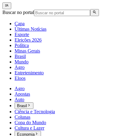
Buscar no portal
Capa
Últimas Notícias
Esporte
Eleições 2026
Política
Minas Gerais
Brasil
Mundo
Agro
Entretenimento
Eloos
Agro
Apostas
Auto
Brasil
Ciência e Tecnologia
Colunas
Copa do Mundo
Cultura e Lazer
Economia