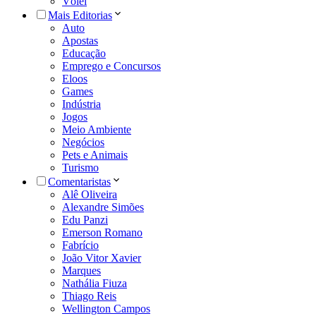
Vôlei
Mais Editorias
Auto
Apostas
Educação
Emprego e Concursos
Eloos
Games
Indústria
Jogos
Meio Ambiente
Negócios
Pets e Animais
Turismo
Comentaristas
Alê Oliveira
Alexandre Simões
Edu Panzi
Emerson Romano
Fabrício
João Vitor Xavier
Marques
Nathália Fiuza
Thiago Reis
Wellington Campos