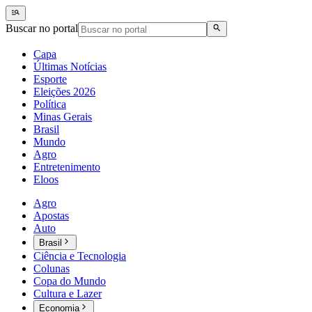
Buscar no portal
Capa
Últimas Notícias
Esporte
Eleições 2026
Política
Minas Gerais
Brasil
Mundo
Agro
Entretenimento
Eloos
Agro
Apostas
Auto
Brasil
Ciência e Tecnologia
Colunas
Copa do Mundo
Cultura e Lazer
Economia