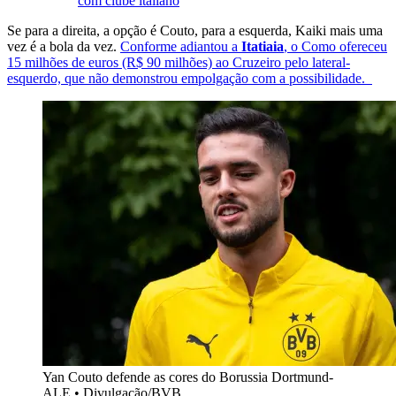
com clube italiano
Se para a direita, a opção é Couto, para a esquerda, Kaiki mais uma
vez é a bola da vez.
Conforme adiantou a
Itatiaia
, o Como ofereceu
15 milhões de euros (R$ 90 milhões) ao Cruzeiro pelo lateral-
esquerdo, que não demonstrou empolgação com a possibilidade.
Yan Couto defende as cores do Borussia Dortmund-
ALE • Divulgação/BVB