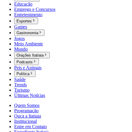
Educação
Emprego e Concursos
Entretenimento
Esportes
Games
Gastronomia
Jogos
Meio Ambiente
Mundo
Orações Itatiaia
Podcasts
Pets e Animais
Política
Saúde
Trends
Turismo
Últimas Notícias
Quem Somos
Programação
Ouça a Itatiaia
Institucional
Entre em Contato
Expediente Itatiaia