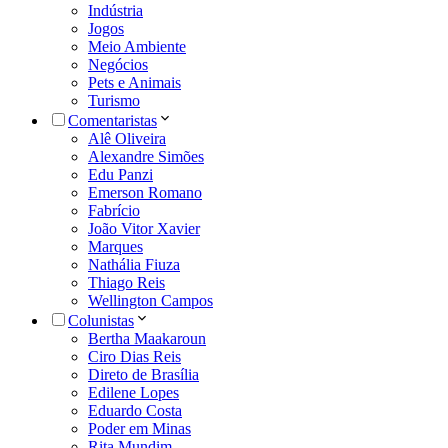
Indústria
Jogos
Meio Ambiente
Negócios
Pets e Animais
Turismo
Comentaristas
Alê Oliveira
Alexandre Simões
Edu Panzi
Emerson Romano
Fabrício
João Vitor Xavier
Marques
Nathália Fiuza
Thiago Reis
Wellington Campos
Colunistas
Bertha Maakaroun
Ciro Dias Reis
Direto de Brasília
Edilene Lopes
Eduardo Costa
Poder em Minas
Rita Mundim