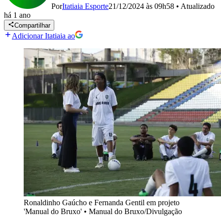
Por
Itatiaia Esporte
21/12/2024 às 09h58
•
Atualizado
há 1 ano
Compartilhar
Adicionar Itatiaia ao
Ronaldinho Gaúcho e Fernanda Gentil em projeto
'Manual do Bruxo'
•
Manual do Bruxo/Divulgação