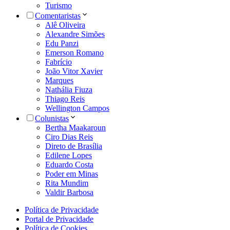
Turismo
Comentaristas
Alê Oliveira
Alexandre Simões
Edu Panzi
Emerson Romano
Fabrício
João Vitor Xavier
Marques
Nathália Fiuza
Thiago Reis
Wellington Campos
Colunistas
Bertha Maakaroun
Ciro Dias Reis
Direto de Brasília
Edilene Lopes
Eduardo Costa
Poder em Minas
Rita Mundim
Valdir Barbosa
Política de Privacidade
Portal de Privacidade
Política de Cookies