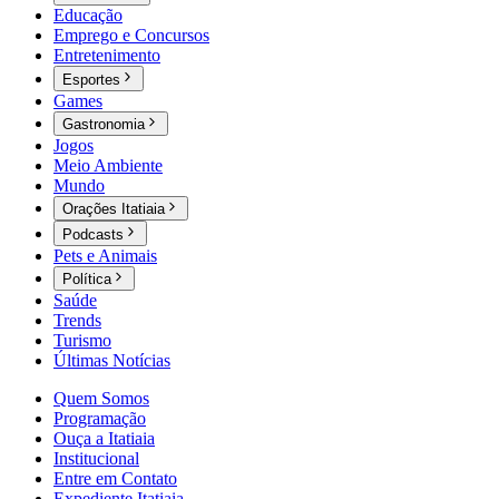
Educação
Emprego e Concursos
Entretenimento
Esportes
Games
Gastronomia
Jogos
Meio Ambiente
Mundo
Orações Itatiaia
Podcasts
Pets e Animais
Política
Saúde
Trends
Turismo
Últimas Notícias
Quem Somos
Programação
Ouça a Itatiaia
Institucional
Entre em Contato
Expediente Itatiaia