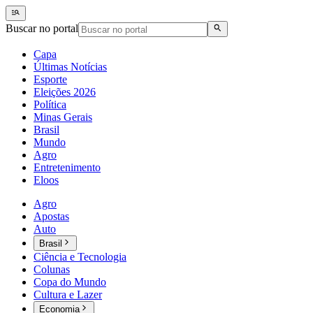
Buscar no portal
Capa
Últimas Notícias
Esporte
Eleições 2026
Política
Minas Gerais
Brasil
Mundo
Agro
Entretenimento
Eloos
Agro
Apostas
Auto
Brasil
Ciência e Tecnologia
Colunas
Copa do Mundo
Cultura e Lazer
Economia