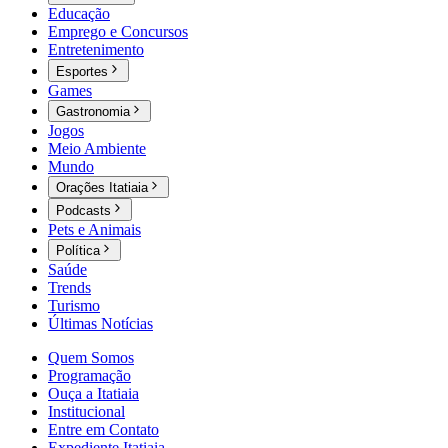
Educação
Emprego e Concursos
Entretenimento
Esportes
Games
Gastronomia
Jogos
Meio Ambiente
Mundo
Orações Itatiaia
Podcasts
Pets e Animais
Política
Saúde
Trends
Turismo
Últimas Notícias
Quem Somos
Programação
Ouça a Itatiaia
Institucional
Entre em Contato
Expediente Itatiaia