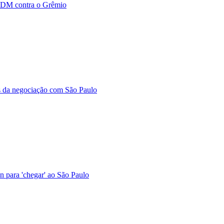
o DM contra o Grêmio
es da negociação com São Paulo
n para 'chegar' ao São Paulo