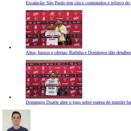
Escalação: São Paulo tem cinco contratados e reforço d
Altos, baixos e ofertas: Rafinha e Domingos dão detalh
Domingos Duarte abre o jogo sobre espera do transfer ba