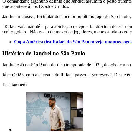
O comandante argentino definiu que Jandrei assumirá o posto durante a
que acontecerá nos Estados Unidos.
Jandrei, inclusive, foi titular do Tricolor no último jogo do São Pau
"Rafael vai atuar até ir para a Seleção e depois Jandrei tem de estar 
será o goleiro. Não gosto de mexer os jogadores, menos ainda os gole
Copa América tira Rafael do São Paulo: veja quantos jogo
Histórico de Jandrei no São Paulo
Jandrei está no São Paulo desde a temporada de 2022, depois de uma p
Já em 2023, com a chegada de Rafael, passou a ser reserva. Desde en
Leia também