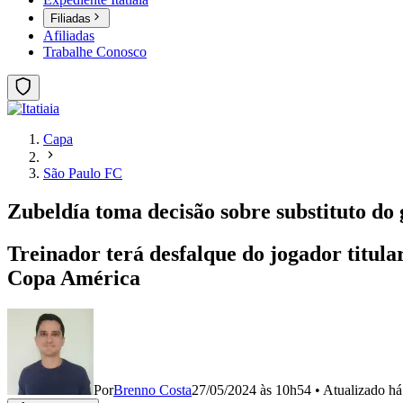
Filiadas
Afiliadas
Trabalhe Conosco
Capa
São Paulo FC
Zubeldía toma decisão sobre substituto do 
Treinador terá desfalque do jogador titula
Copa América
Por
Brenno Costa
27/05/2024 às 10h54
•
Atualizado
há