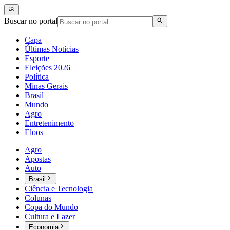
Buscar no portal
Capa
Últimas Notícias
Esporte
Eleições 2026
Política
Minas Gerais
Brasil
Mundo
Agro
Entretenimento
Eloos
Agro
Apostas
Auto
Brasil
Ciência e Tecnologia
Colunas
Copa do Mundo
Cultura e Lazer
Economia