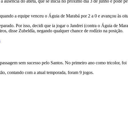
 ausência do atleta, que se inicia no próximo dia 3 de junho e pode per
lo, quando a equipe venceu o Águia de Marabá por 2 a 0 e avançou às oit
preparado. Por isso, decidi que ia jogar o Jandrei (contra o Águia de Ma
iros, disse Zubeldía, negando qualquer chance de rodízio na posição.
s
assagem sem sucesso pelo Santos. No primeiro ano como tricolor, foi ti
tão, contando com a atual temporada, foram 9 jogos.