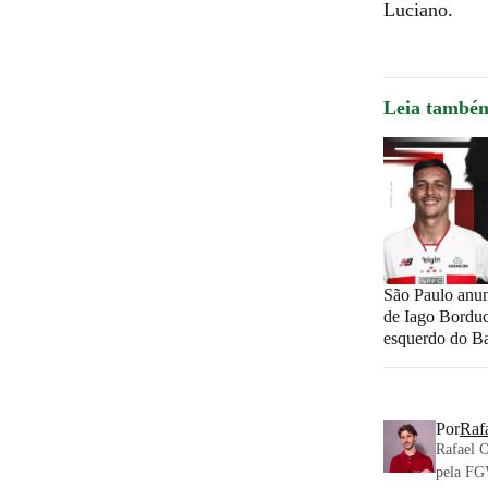
Luciano.
Leia també
São Paulo anun
de Iago Borduch
esquerdo do B
Por
Raf
Rafael 
pela FGV