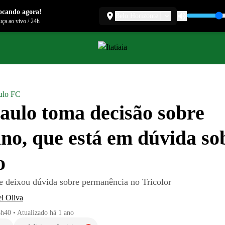
ocando agora!
Belo Horizonte
ça ao vivo
/
24h
ulo FC
aulo toma decisão sobre
no, que está em dúvida so
o
e deixou dúvida sobre permanência no Tricolor
l Oliva
6h40
•
Atualizado
há 1 ano