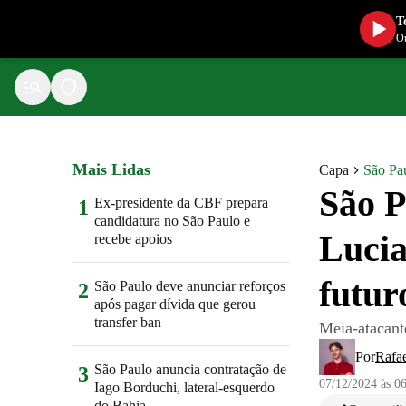
T
Ou
Mais Lidas
Capa
São Pa
São P
Ex-presidente da CBF prepara
1
candidatura no São Paulo e
Lucia
recebe apoios
futur
São Paulo deve anunciar reforços
2
após pagar dívida que gerou
transfer ban
Meia-atacant
Por
Rafae
São Paulo anuncia contratação de
3
07/12/2024 às 0
Iago Borduchi, lateral-esquerdo
do Bahia