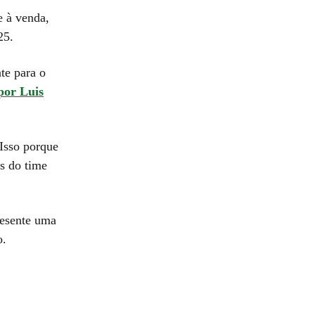
e à venda,
25.
te para o
por Luis
Isso porque
s do time
resente uma
o.