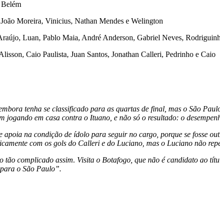
s Belém
, João Moreira, Vinicius, Nathan Mendes e Welington
raújo, Luan, Pablo Maia, André Anderson, Gabriel Neves, Rodriguinho
lisson, Caio Paulista, Juan Santos, Jonathan Calleri, Pedrinho e Caio
ora tenha se classificado para as quartas de final, mas o São Paulo
im jogando em casa contra o Ituano, e não só o resultado: o desempe
 apoia na condição de ídolo para seguir no cargo, porque se fosse outr
icamente com os gols do Calleri e do Luciano, mas o Luciano não repet
tão complicado assim. Visita o Botafogo, que não é candidato ao títu
l para o São Paulo”.