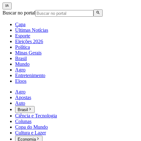
Buscar no portal
Capa
Últimas Notícias
Esporte
Eleições 2026
Política
Minas Gerais
Brasil
Mundo
Agro
Entretenimento
Eloos
Agro
Apostas
Auto
Brasil
Ciência e Tecnologia
Colunas
Copa do Mundo
Cultura e Lazer
Economia