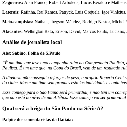
Zagueiros:
Alan Franco, Robert Arboleda, Lucas Beraldo e Matheu
Laterais:
Rafinha, Raí Ramos, Patryck, Luis Orejuela, Igor Vinícius
Meio-campistas:
Nathan, Jhegson Méndez, Rodrigo Nestor, Michel A
Atacantes:
Wellington Rato, Erison, David, Marcos Paulo, Luciano, A
Análise de jornalista local
Alex Sabino, Folha de S.Paulo
“É um time que teve uma campanha ruim no Campeonato Paulista, emb
Paulista. É um time que, na Copa do Brasil, vem de um resultado ru
A diretoria não conseguiu reforços de peso, o próprio Rogério Ceni se
do clube. Mas é um time sem grandes estrelas individuais e conta bas
Esse começo para o São Paulo será primordial, e não tem um começo 
que não está no nível de um Atlético. Esse começo vai ser primordia
Qual será a briga do São Paulo na Série A?
Palpite dos comentaristas da Itatiaia: