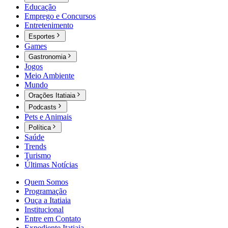
Educação
Emprego e Concursos
Entretenimento
Esportes
Games
Gastronomia
Jogos
Meio Ambiente
Mundo
Orações Itatiaia
Podcasts
Pets e Animais
Política
Saúde
Trends
Turismo
Últimas Notícias
Quem Somos
Programação
Ouça a Itatiaia
Institucional
Entre em Contato
Expediente Itatiaia