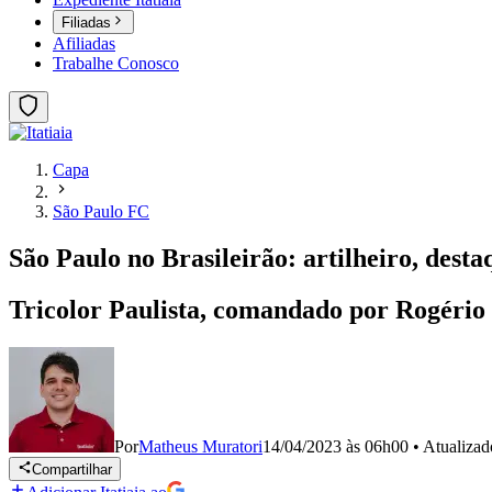
Filiadas
Afiliadas
Trabalhe Conosco
Capa
São Paulo FC
São Paulo no Brasileirão: artilheiro, desta
Tricolor Paulista, comandado por Rogério 
Por
Matheus Muratori
14/04/2023 às 06h00
•
Atualiza
Compartilhar