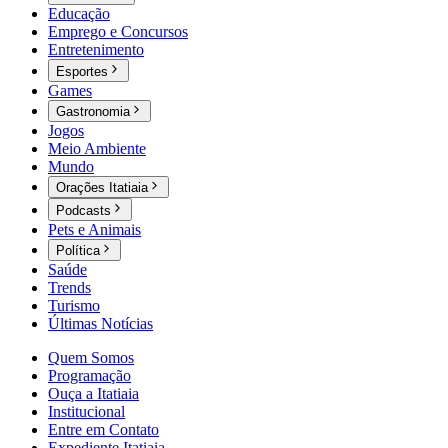
Educação
Emprego e Concursos
Entretenimento
Esportes
Games
Gastronomia
Jogos
Meio Ambiente
Mundo
Orações Itatiaia
Podcasts
Pets e Animais
Política
Saúde
Trends
Turismo
Últimas Notícias
Quem Somos
Programação
Ouça a Itatiaia
Institucional
Entre em Contato
Expediente Itatiaia