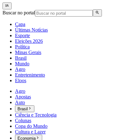
Buscar no portal
Capa
Últimas Notícias
Esporte
Eleições 2026
Política
Minas Gerais
Brasil
Mundo
Agro
Entretenimento
Eloos
Agro
Apostas
Auto
Brasil
Ciência e Tecnologia
Colunas
Copa do Mundo
Cultura e Lazer
Economia