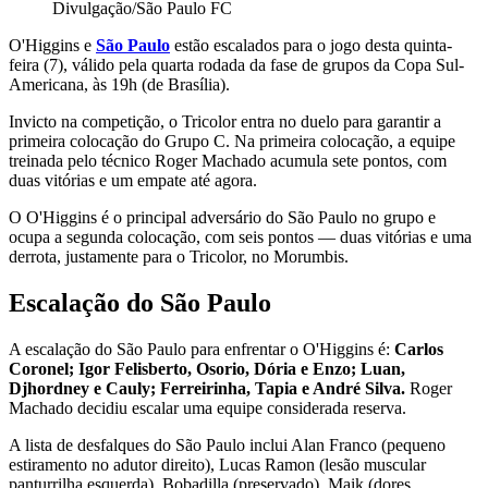
Divulgação/São Paulo FC
O'Higgins e
São Paulo
estão escalados para o jogo desta quinta-
feira (7), válido pela quarta rodada da fase de grupos da Copa Sul-
Americana, às 19h (de Brasília).
Invicto na competição, o Tricolor entra no duelo para garantir a
primeira colocação do Grupo C. Na primeira colocação, a equipe
treinada pelo técnico Roger Machado acumula sete pontos, com
duas vitórias e um empate até agora.
O O'Higgins é o principal adversário do São Paulo no grupo e
ocupa a segunda colocação, com seis pontos — duas vitórias e uma
derrota, justamente para o Tricolor, no Morumbis.
Escalação do São Paulo
A escalação do São Paulo para enfrentar o O'Higgins é:
Carlos
Coronel; Igor Felisberto, Osorio, Dória e Enzo; Luan,
Djhordney e Cauly; Ferreirinha, Tapia e André Silva.
Roger
Machado decidiu escalar uma equipe considerada reserva.
A lista de desfalques do São Paulo inclui Alan Franco (pequeno
estiramento no adutor direito), Lucas Ramon (lesão muscular
panturrilha esquerda), Bobadilla (preservado), Maik (dores