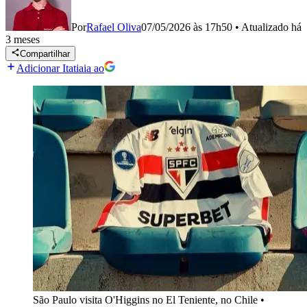
Por
Rafael Oliva
07/05/2026 às 17h50
•
Atualizado
há
3 meses
Compartilhar
Adicionar Itatiaia ao
São Paulo visita O'Higgins no El Teniente, no Chile
•