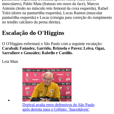
musculares), Pablo Maia (fraturas em ossos da face), Marcos
Antonio (lesão no músculo reto femoral da coxa esquerda), Rafael
Toloi (dores na panturrilha esquerda), Lucas Ramon (muscular
panturrilha esquerda) e Lucas (cirurgia para correção do rompimento
no tendão calcâneo da perna direita).
Escalação do O'Higgins
O O'Higgins enfrentará o São Paulo com a seguinte escalação:
Carabalí; Faúndez, Garrido, Brizuela e Pavez; Leiva, Ogaz,
Sarrafiore e González; Rabello e Castillo.
Leia Mais
Dorival avalia erros defensivos do São Paulo
após derrota para o Grêmio: ‘Inaceitáveis’