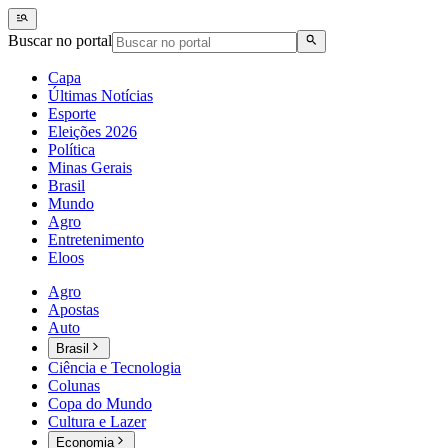
Buscar no portal
Capa
Últimas Notícias
Esporte
Eleições 2026
Política
Minas Gerais
Brasil
Mundo
Agro
Entretenimento
Eloos
Agro
Apostas
Auto
Brasil
Ciência e Tecnologia
Colunas
Copa do Mundo
Cultura e Lazer
Economia