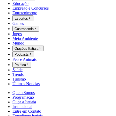
Educação
Emprego e Concursos
Entretenimento
Esportes
Games
Gastronomia
Jogos
Meio Ambiente
Mundo
Orações Itatiaia
Podcasts
Pets e Animais
Política
Saúde
Trends
Turismo
Últimas Notícias
Quem Somos
Programação
Ouça a Itatiaia
Institucional
Entre em Contato
Expediente Itatiaia