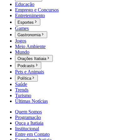
Educação
Emprego e Concursos
Entretenimento
Esportes
Games
Gastronomia
Jogos
Meio Ambiente
Mundo
Orações Itatiaia
Podcasts
Pets e Animais
Política
Saúde
Trends
Turismo
Últimas Notícias
Quem Somos
Programação
Ouça a Itatiaia
Institucional
Entre em Contato
Expediente Itatiaia