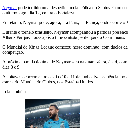
Neymar
pode ter tido uma despedida melancólica do Santos. Com cont
o último jogo, dia 12, contra o Fortaleza.
Entretanto, Neymar pode, agora, ir a Paris, na França, onde ocorre o 
Durante o torneio brasileiro, Neymar acompanhou a partidas presencia
Allianz Parque, horas após o time santista perder para o Corinthians
O Mundial da Kings League começou nesse domingo, com duelos da pri
competição.
A próxima partida do time de Neymar será na quarta-feira, dia 4, com 
dias 8 e 9.
As oitavas ocorrem entre os dias 10 e 11 de junho. Na sequência, no di
estreia do Mundial de Clubes, nos Estados Unidos.
Leia também