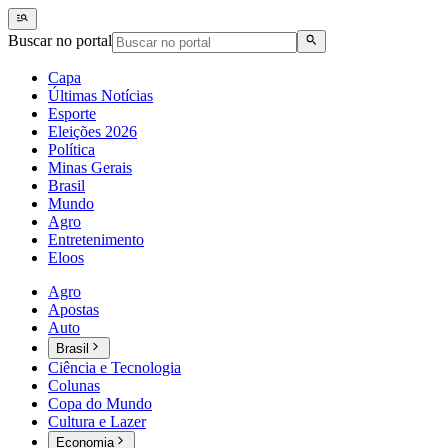
Buscar no portal
Capa
Últimas Notícias
Esporte
Eleições 2026
Política
Minas Gerais
Brasil
Mundo
Agro
Entretenimento
Eloos
Agro
Apostas
Auto
Brasil
Ciência e Tecnologia
Colunas
Copa do Mundo
Cultura e Lazer
Economia