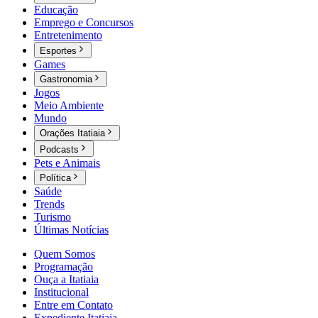
Educação
Emprego e Concursos
Entretenimento
Esportes
Games
Gastronomia
Jogos
Meio Ambiente
Mundo
Orações Itatiaia
Podcasts
Pets e Animais
Política
Saúde
Trends
Turismo
Últimas Notícias
Quem Somos
Programação
Ouça a Itatiaia
Institucional
Entre em Contato
Expediente Itatiaia