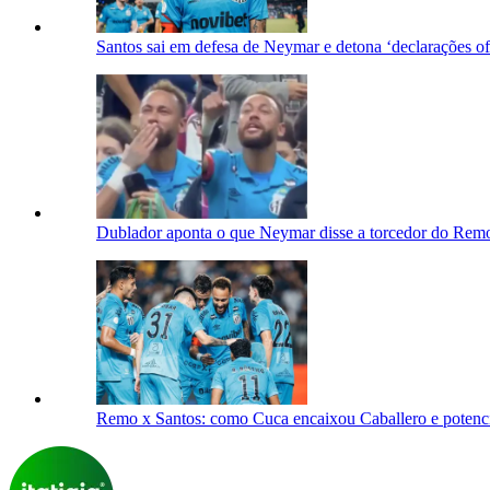
Santos sai em defesa de Neymar e detona ‘declarações o
Dublador aponta o que Neymar disse a torcedor do Remo
Remo x Santos: como Cuca encaixou Caballero e potenc