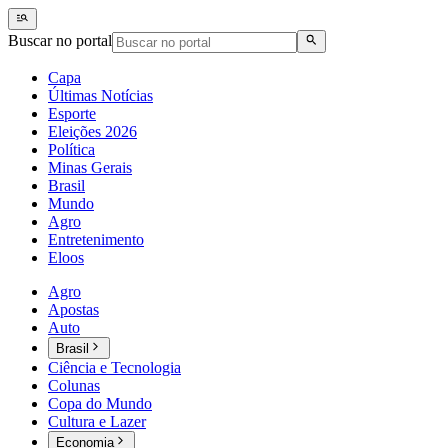
Buscar no portal
Capa
Últimas Notícias
Esporte
Eleições 2026
Política
Minas Gerais
Brasil
Mundo
Agro
Entretenimento
Eloos
Agro
Apostas
Auto
Brasil
Ciência e Tecnologia
Colunas
Copa do Mundo
Cultura e Lazer
Economia