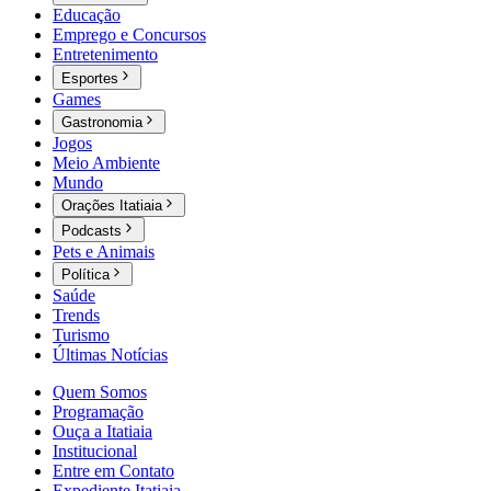
Educação
Emprego e Concursos
Entretenimento
Esportes
Games
Gastronomia
Jogos
Meio Ambiente
Mundo
Orações Itatiaia
Podcasts
Pets e Animais
Política
Saúde
Trends
Turismo
Últimas Notícias
Quem Somos
Programação
Ouça a Itatiaia
Institucional
Entre em Contato
Expediente Itatiaia