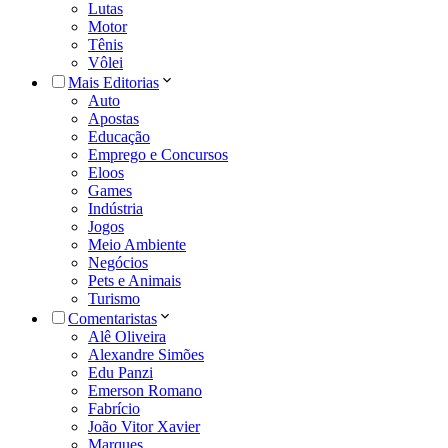
Lutas
Motor
Tênis
Vôlei
Mais Editorias
Auto
Apostas
Educação
Emprego e Concursos
Eloos
Games
Indústria
Jogos
Meio Ambiente
Negócios
Pets e Animais
Turismo
Comentaristas
Alê Oliveira
Alexandre Simões
Edu Panzi
Emerson Romano
Fabrício
João Vitor Xavier
Marques