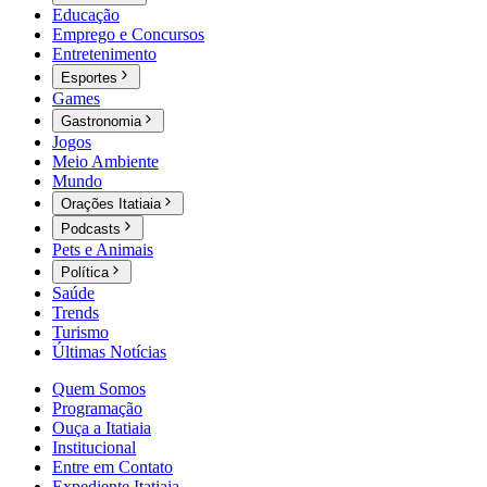
Educação
Emprego e Concursos
Entretenimento
Esportes
Games
Gastronomia
Jogos
Meio Ambiente
Mundo
Orações Itatiaia
Podcasts
Pets e Animais
Política
Saúde
Trends
Turismo
Últimas Notícias
Quem Somos
Programação
Ouça a Itatiaia
Institucional
Entre em Contato
Expediente Itatiaia