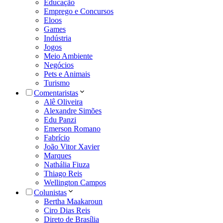
Educação
Emprego e Concursos
Eloos
Games
Indústria
Jogos
Meio Ambiente
Negócios
Pets e Animais
Turismo
Comentaristas
Alê Oliveira
Alexandre Simões
Edu Panzi
Emerson Romano
Fabrício
João Vitor Xavier
Marques
Nathália Fiuza
Thiago Reis
Wellington Campos
Colunistas
Bertha Maakaroun
Ciro Dias Reis
Direto de Brasília