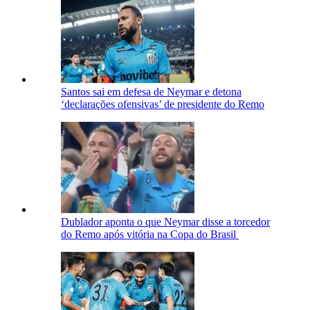
Santos sai em defesa de Neymar e detona
‘declarações ofensivas’ de presidente do Remo
Dublador aponta o que Neymar disse a torcedor
do Remo após vitória na Copa do Brasil