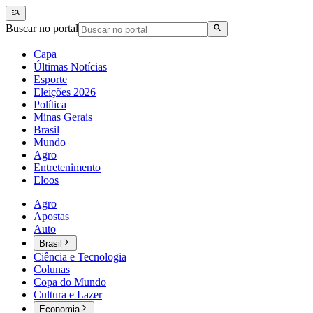
Buscar no portal
Capa
Últimas Notícias
Esporte
Eleições 2026
Política
Minas Gerais
Brasil
Mundo
Agro
Entretenimento
Eloos
Agro
Apostas
Auto
Brasil
Ciência e Tecnologia
Colunas
Copa do Mundo
Cultura e Lazer
Economia