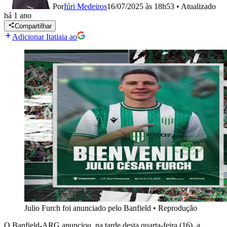
Por
Iúri Medeiros
16/07/2025 às 18h53
•
Atualizado
há 1 ano
Compartilhar
Adicionar Itatiaia ao
Julio Furch foi anunciado pelo Banfield
•
Reprodução
O Banfield-ARG anunciou, na tarde desta quarta-feira (16), a