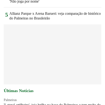
'Não joga por nome'
Allianz Parque x Arena Barueri: veja comparação de histórico
5
do Palmeiras no Brasileirão
Últimas Notícias
Palmeiras
'Lateral artilheiro', joia brilha na base do Palmeiras e tem multa de