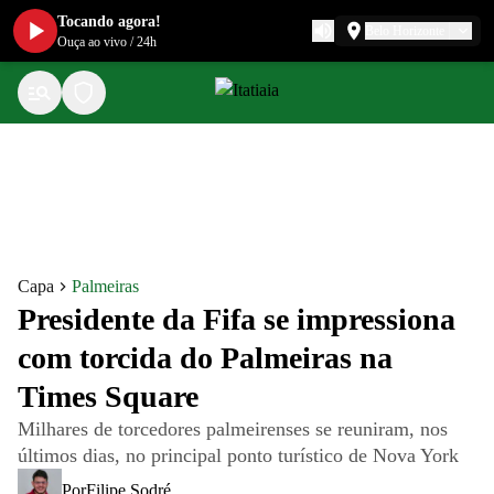
Tocando agora!
Belo Horizonte
Ouça ao vivo
/
24h
Capa
Palmeiras
Presidente da Fifa se impressiona
com torcida do Palmeiras na
Times Square
Milhares de torcedores palmeirenses se reuniram, nos
últimos dias, no principal ponto turístico de Nova York
Por
Filipe Sodré