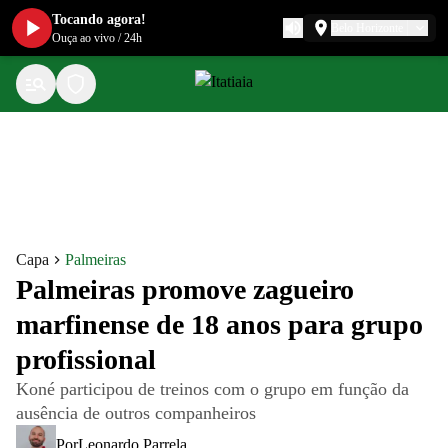
Tocando agora!
Belo Horizonte
Ouça ao vivo
/
24h
Capa
Palmeiras
Palmeiras promove zagueiro
marfinense de 18 anos para grupo
profissional
Koné participou de treinos com o grupo em função da
ausência de outros companheiros
Por
Leonardo Parrela