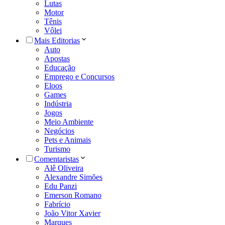
Lutas
Motor
Tênis
Vôlei
Mais Editorias
Auto
Apostas
Educação
Emprego e Concursos
Eloos
Games
Indústria
Jogos
Meio Ambiente
Negócios
Pets e Animais
Turismo
Comentaristas
Alê Oliveira
Alexandre Simões
Edu Panzi
Emerson Romano
Fabrício
João Vitor Xavier
Marques