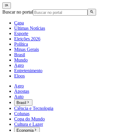
Buscar no portal
Capa
Últimas Notícias
Esporte
Eleições 2026
Política
Minas Gerais
Brasil
Mundo
Agro
Entretenimento
Eloos
Agro
Apostas
Auto
Brasil
Ciência e Tecnologia
Colunas
Copa do Mundo
Cultura e Lazer
Economia