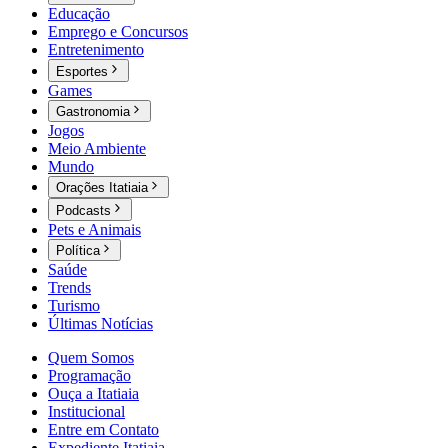
Educação
Emprego e Concursos
Entretenimento
Esportes
Games
Gastronomia
Jogos
Meio Ambiente
Mundo
Orações Itatiaia
Podcasts
Pets e Animais
Política
Saúde
Trends
Turismo
Últimas Notícias
Quem Somos
Programação
Ouça a Itatiaia
Institucional
Entre em Contato
Expediente Itatiaia