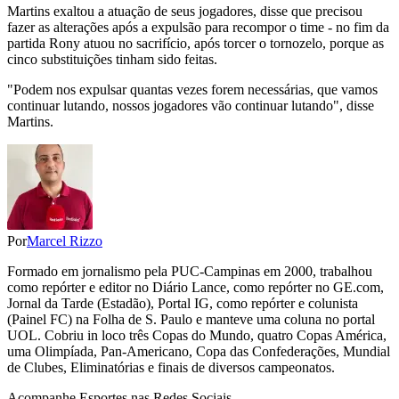
Martins exaltou a atuação de seus jogadores, disse que precisou
fazer as alterações após a expulsão para recompor o time - no fim da
partida Rony atuou no sacrifício, após torcer o tornozelo, porque as
cinco substituições tinham sido feitas.
"Podem nos expulsar quantas vezes forem necessárias, que vamos
continuar lutando, nossos jogadores vão continuar lutando", disse
Martins.
Por
Marcel Rizzo
Formado em jornalismo pela PUC-Campinas em 2000, trabalhou
como repórter e editor no Diário Lance, como repórter no GE.com,
Jornal da Tarde (Estadão), Portal IG, como repórter e colunista
(Painel FC) na Folha de S. Paulo e manteve uma coluna no portal
UOL. Cobriu in loco três Copas do Mundo, quatro Copas América,
uma Olimpíada, Pan-Americano, Copa das Confederações, Mundial
de Clubes, Eliminatórias e finais de diversos campeonatos.
Acompanhe
Esportes
nas Redes Sociais