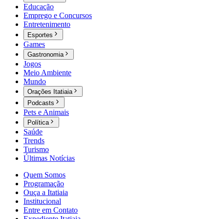
Educação
Emprego e Concursos
Entretenimento
Esportes
Games
Gastronomia
Jogos
Meio Ambiente
Mundo
Orações Itatiaia
Podcasts
Pets e Animais
Política
Saúde
Trends
Turismo
Últimas Notícias
Quem Somos
Programação
Ouça a Itatiaia
Institucional
Entre em Contato
Expediente Itatiaia