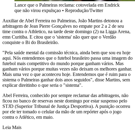
Lance que o Palmeiras reclama: cotovelada em Endrick
que não virou expulsçao
•
Reprodução/Twitter
Auxiliar de Abel Ferreira no Palmeiras, João Martins detonou a
arbitragem de Jean Pierre Gonçalves no empate por 2 a 2 de seu
time contra o Athletico, na tarde deste domingo (2) na Ligga Arena,
emn Curitiba. E citou que o 'sistema' não quer que o Verdão
conquiste o Bi do Brasileirão.
"Pela saúde mental da comissão técnica, ainda bem que sou eu hoje
aqui. Nós entendemos que o futebol brasileiro passa uma imagem do
futebol mais competitivo do mundo porque ganham vários. Mas
ganham vários porque muitas vezes não deixam os melhores ganhar.
Mais uma vez o que aconteceu hoje. Entendemos que é ruim para o
sistema o Palmeiras ganhar dois anos seguidos", disse Martins, sem
explicar direitinho o que seria o "sistema".
Abel Ferreira, conhecido por sempre reclamar das arbitragens, não
ficou no banco de reservas neste domingo por estar suspenso pelo
STJD (Superior Tribunal de Justiça Desportiva). A punição ocorreu
por ele ter tomado o celular da mão de um repórter após o jogo
contra o Atlético, em maio.
Leia Mais