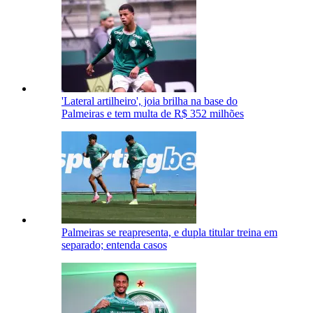
'Lateral artilheiro', joia brilha na base do
Palmeiras e tem multa de R$ 352 milhões
Palmeiras se reapresenta, e dupla titular treina em
separado; entenda casos