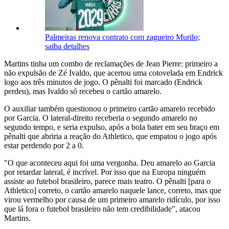
Palmeiras renova contrato com zagueiro Murilo;
saiba detalhes
Martins tinha um combo de reclamações de Jean Pierre: primeiro a
não expulsão de Zé Ivaldo, que acertou uma cotovelada em Endrick
logo aos três minutos de jogo. O pênalti foi marcado (Endrick
perdeu), mas Ivaldo só recebeu o cartão amarelo.
O auxiliar também questionou o primeiro cartão amarelo recebido
por Garcia. O lateral-direito receberia o segundo amarelo no
segundo tempo, e seria expulso, após a bola bater em seu braço em
pênalti que abriria a reação do Athletico, que empatou o jogo após
estar perdendo por 2 a 0.
"O que aconteceu aqui foi uma vergonha. Deu amarelo ao Garcia
por retardar lateral, é incrível. Por isso que na Europa ninguém
assiste ao futebol brasileiro, parece mais teatro. O pênalti [para o
Athletico] correto, o cartão amarelo naquele lance, correto, mas que
virou vermelho por causa de um primeiro amarelo ridículo, por isso
que lá fora o futebol brasileiro não tem credibilidade", atacou
Martins.