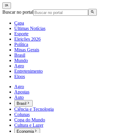
Buscar no portal
Capa
Últimas Notícias
Esporte
Eleições 2026
Política
Minas Gerais
Brasil
Mundo
Agro
Entretenimento
Eloos
Agro
Apostas
Auto
Brasil
Ciência e Tecnologia
Colunas
Copa do Mundo
Cultura e Lazer
Economia