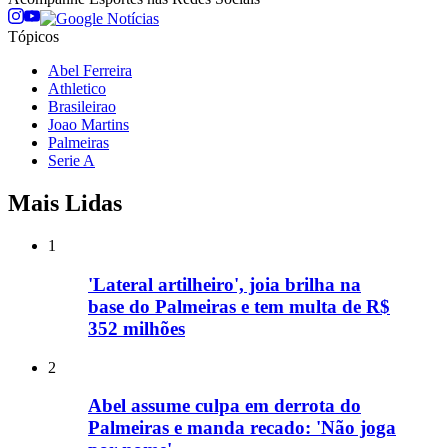
Tópicos
Abel Ferreira
Athletico
Brasileirao
Joao Martins
Palmeiras
Serie A
Mais Lidas
1
'Lateral artilheiro', joia brilha na
base do Palmeiras e tem multa de R$
352 milhões
2
Abel assume culpa em derrota do
Palmeiras e manda recado: 'Não joga