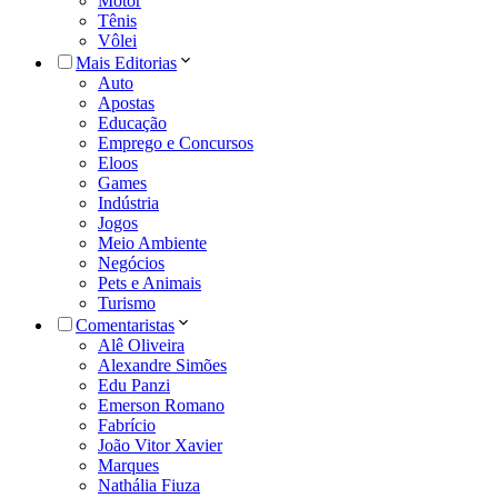
Motor
Tênis
Vôlei
Mais Editorias
Auto
Apostas
Educação
Emprego e Concursos
Eloos
Games
Indústria
Jogos
Meio Ambiente
Negócios
Pets e Animais
Turismo
Comentaristas
Alê Oliveira
Alexandre Simões
Edu Panzi
Emerson Romano
Fabrício
João Vitor Xavier
Marques
Nathália Fiuza