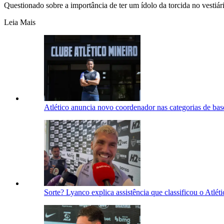
Questionado sobre a importância de ter um ídolo da torcida no vestiá
Leia Mais
Atlético anuncia novo coordenador nas categorias de bas
Sorte? Lyanco explica assistência que classificou o Atlét