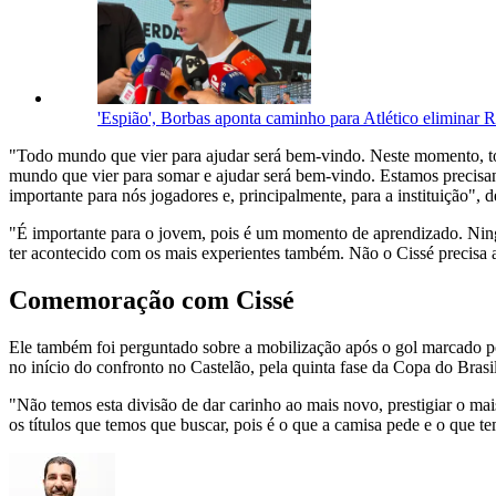
'Espião', Borbas aponta caminho para Atlético eliminar
"Todo mundo que vier para ajudar será bem-vindo. Neste momento, tod
mundo que vier para somar e ajudar será bem-vindo. Estamos precisand
importante para nós jogadores e, principalmente, para a instituição", d
"É importante para o jovem, pois é um momento de aprendizado. Ningu
ter acontecido com os mais experientes também. Não o Cissé precisa 
Comemoração com Cissé
Ele também foi perguntado sobre a mobilização após o gol marcado por
no início do confronto no Castelão, pela quinta fase da Copa do Brasil
"Não temos esta divisão de dar carinho ao mais novo, prestigiar o m
os títulos que temos que buscar, pois é o que a camisa pede e o que te