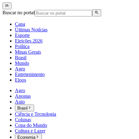
Buscar no portal
Capa
Últimas Notícias
Esporte
Eleições 2026
Política
Minas Gerais
Brasil
Mundo
Agro
Entretenimento
Eloos
Agro
Apostas
Auto
Brasil
Ciência e Tecnologia
Colunas
Copa do Mundo
Cultura e Lazer
Economia