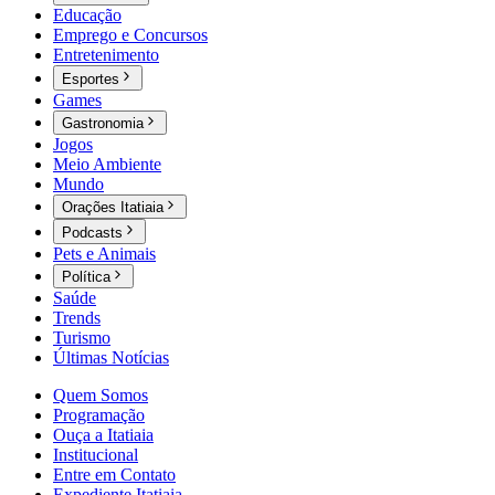
Educação
Emprego e Concursos
Entretenimento
Esportes
Games
Gastronomia
Jogos
Meio Ambiente
Mundo
Orações Itatiaia
Podcasts
Pets e Animais
Política
Saúde
Trends
Turismo
Últimas Notícias
Quem Somos
Programação
Ouça a Itatiaia
Institucional
Entre em Contato
Expediente Itatiaia