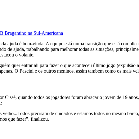
 RB Bragantino na Sul-Americana
a ajuda é bem-vinda. A equipe está numa transição que está complicad
o de ajuda, trabalhando para melhorar todas as situações, principalme
estacou o volante.
ém quer entrar ali para fazer o que aconteceu último jogo (expulsão ao
apenas. O Pascini e os outros meninos, assim também como os mais vel
 Cissé, quando todos os jogadores foram abraçar o jovem de 19 anos, q
:
ais velho...Todos precisam de cuidados e estamos todos no mesmo barco
mos que fazer", finalizou.