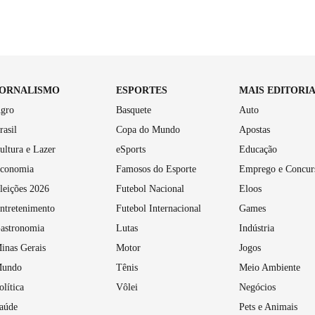
JORNALISMO
ESPORTES
MAIS EDITORI
gro
Basquete
Auto
rasil
Copa do Mundo
Apostas
ultura e Lazer
eSports
Educação
conomia
Famosos do Esporte
Emprego e Concur
leições 2026
Futebol Nacional
Eloos
ntretenimento
Futebol Internacional
Games
astronomia
Lutas
Indústria
inas Gerais
Motor
Jogos
undo
Tênis
Meio Ambiente
olítica
Vôlei
Negócios
aúde
Pets e Animais