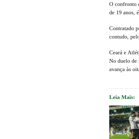
O confronto 
de 19 anos, 
Contratado pe
contudo, pel
Ceará e Atlét
No duelo de 
avança às oit
Leia Mais: