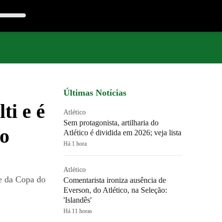
Últimas Notícias
ti e é
Atlético
Sem protagonista, artilharia do
 o
Atlético é dividida em 2026; veja lista
Há 1 hora
Atlético
se da Copa do
Comentarista ironiza ausência de
Everson, do Atlético, na Seleção:
'Islandês'
Há 11 horas