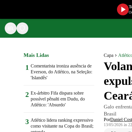
T
Ou
Mais Lidas
Capa
Atlétic
Volan
Comentarista ironiza ausência de
1
Everson, do Atlético, na Seleção:
expul
'Islandês'
Cear
Ex-árbitro Fifa dispara sobre
2
possível pênalti em Dudu, do
Atlético: 'Absurdo'
Galo enfrenta
Brasil
Por
Daniel Cos
Atlético lidera ranking expressivo
3
13/05/2026 às 2
como visitante na Copa do Brasil;
entenda