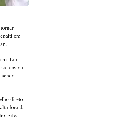
tornar
pênalti em
çan.
tico. Em
esa afastou.
u sendo
lho direto
alta fora da
lex Silva