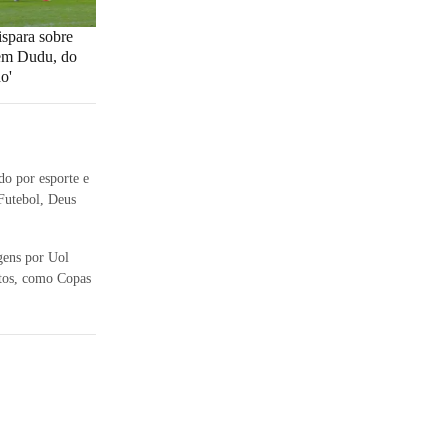
ispara sobre
 em Dudu, do
o'
o por esporte e
Futebol, Deus
agens por Uol
ntos, como Copas