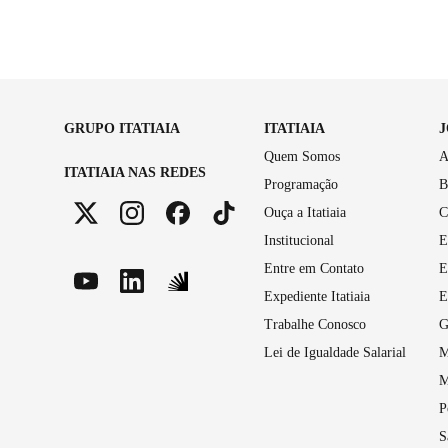
GRUPO ITATIAIA
ITATIAIA
Quem Somos
A
ITATIAIA NAS REDES
Programação
B
Ouça a Itatiaia
C
Institucional
E
Entre em Contato
E
Expediente Itatiaia
E
Trabalhe Conosco
G
Lei de Igualdade Salarial
M
M
P
S