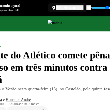
ocando agora!
Belo Horizonte
ça ao vivo
/
24h
o
te do Atlético comete pênal
so em três minutos contra
á
 o Vozão nesta quarta-feira (13), no Castelão, pela quinta fa
ta
e
Henrique André
2h05
•
Atualizado
há 2 meses