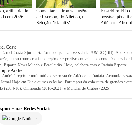
a, artilharia do
Comentarista ironiza ausência
Ex-árbitro Fifa d
dida em 2026;
de Everson, do Atlético, na
possível pênalti
Seleção: 'Islandês'
Atlético: 'Absurd
iel Costa
, Daniel Costa é jornalista formado pela Universidade FUMEC (BH). Apaixonad
ção, atuou como cronista e repórter esportivo em veículos como Doentes Por 
, Esporte News Mundo e Brasileirão. Hoje, colabora com o Itatiaia Esporte.
rique André
 André é repórter multimídia e setorista do Atlético na Itatiaia. Acumula pass
 Jornal Hoje em Dia e outros veículos. Participou da cobertura de grandes eve
o (2014-18), Olimpíada (2016-2021) e Mundial de Clubes (2025).
sportes
nas Redes Sociais