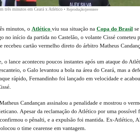
em três minutos em Ceará x Atlético
•
Reprodução/premiere
ês minutos, o
Atlético
viu sua situação na
Copa do Brasil
se 
o no início da partida no Castelão, o volante Cissé cometeu 
e recebeu cartão vermelho direto do árbitro Matheus Candan
, o lance aconteceu poucos instantes após um ataque do Atlé
scanteio, o Galo levantou a bola na área do Ceará, mas a def
aque rápido, Fernandinho foi lançado em velocidade e acabo
issé.
 Matheus Candançan assinalou a penalidade e mostrou o verme
leticano. Apesar da reclamação do Atlético por uma possível f
confirmou o pênalti, e a expulsão foi mantida. Ex-Atlético, A
colocou o time cearense em vantagem.