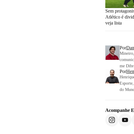
Sem protagonist
Atlético é divi
veja lista
Por
Dan
Mineiro
comunica
me Dibre
Por
Hen
Henrique
Esporte,
do Mund
Acompanhe
E