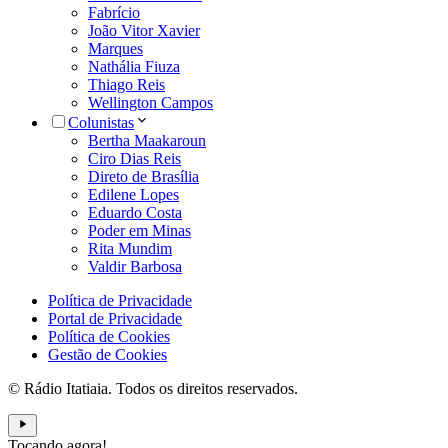
Fabrício
João Vitor Xavier
Marques
Nathália Fiuza
Thiago Reis
Wellington Campos
Colunistas
Bertha Maakaroun
Ciro Dias Reis
Direto de Brasília
Edilene Lopes
Eduardo Costa
Poder em Minas
Rita Mundim
Valdir Barbosa
Política de Privacidade
Portal de Privacidade
Política de Cookies
Gestão de Cookies
© Rádio Itatiaia. Todos os direitos reservados.
Tocando agora!