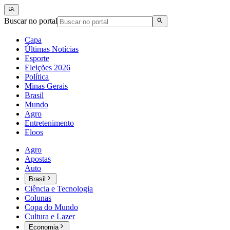
Buscar no portal
Capa
Últimas Notícias
Esporte
Eleições 2026
Política
Minas Gerais
Brasil
Mundo
Agro
Entretenimento
Eloos
Agro
Apostas
Auto
Brasil
Ciência e Tecnologia
Colunas
Copa do Mundo
Cultura e Lazer
Economia