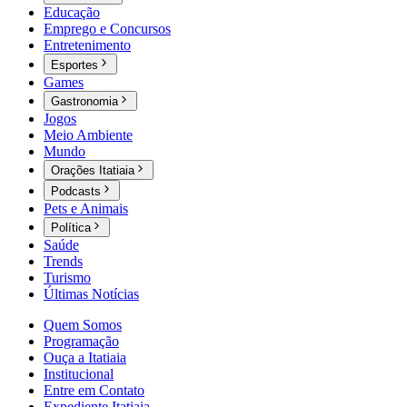
Educação
Emprego e Concursos
Entretenimento
Esportes
Games
Gastronomia
Jogos
Meio Ambiente
Mundo
Orações Itatiaia
Podcasts
Pets e Animais
Política
Saúde
Trends
Turismo
Últimas Notícias
Quem Somos
Programação
Ouça a Itatiaia
Institucional
Entre em Contato
Expediente Itatiaia