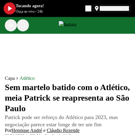
Tocando agora!
Belo Horizonte
Ouça ao vivo
/
24h
Capa
Atlético
Sem martelo batido com o Atlético,
meia Patrick se reapresenta ao São
Paulo
Patrick pode ser reforço do Atlético para 2023, mas
negociação parece estar longe de ter um fim
Por
Henrique André
e
Cláudio Rezende