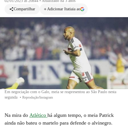
02/01/2023 às 20h44
•
Atualizado
há 3 anos
Compartilhar
Adicionar Itatiaia ao
Em negociação com o Galo, meia se reapresentou ao São Paulo nesta
segunda
•
Reprodução/Instagram
Na mira do
Atlético
há algum tempo, o meia Patrick
ainda não bateu o martelo para defende o alvinegro.