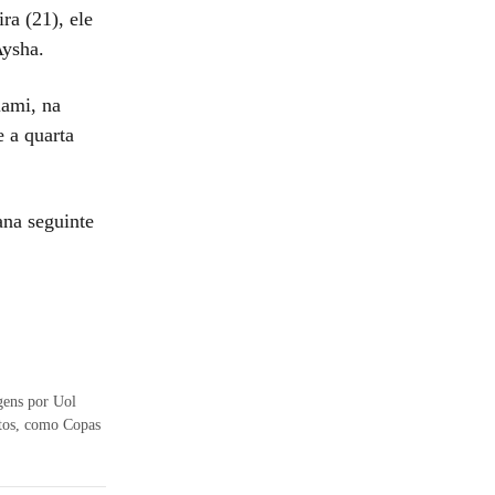
ra (21), ele
Aysha.
iami, na
 a quarta
ana seguinte
agens por Uol
ntos, como Copas