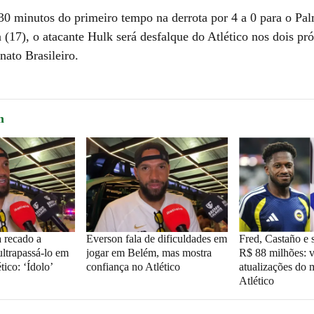
30 minutos do primeiro tempo na derrota por 4 a 0 para o Pal
 (17), o atacante Hulk será desfalque do Atlético nos dois pr
ato Brasileiro.
m
 recado a
Everson fala de dificuldades em
Fred, Castaño e s
ltrapassá-lo em
jogar em Belém, mas mostra
R$ 88 milhões: v
tico: ‘Ídolo’
confiança no Atlético
atualizações do
Atlético