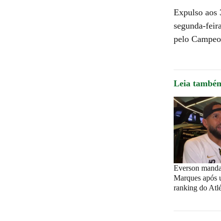
Expulso aos 
segunda-feira
pelo Campeon
Leia també
Everson manda
Marques após u
ranking do Atlé