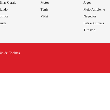
inas Gerais
Motor
Jogos
undo
Tênis
Meio Ambiente
olítica
Vôlei
Negócios
aúde
Pets e Animais
Turismo
tão de Cookies