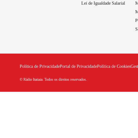
Lei de Igualdade Salarial
M
M
P
S
Política de Privacidade
Portal de Privacidade
Política de Cookies
Ges
© Rádio Itatiaia. Todos os direitos reservados.