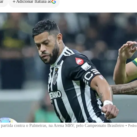
ar
Adicionar Itatiaia ao
partida contra o Palmeiras, na Arena MRV, pelo Campeonato Brasileiro
•
Pedro