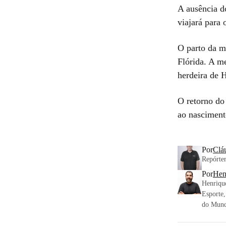
A ausência d
viajará para
O parto da m
Flórida. A m
herdeira de 
O retorno do
ao nascimento
Por
Clá
Repórter
Por
Hen
Henrique
Esporte,
do Mund