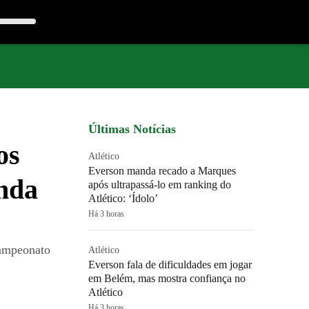
Últimas Notícias
os
Atlético
Everson manda recado a Marques
enda
após ultrapassá-lo em ranking do
Atlético: ‘Ídolo’
Há 3 horas
Campeonato
Atlético
Everson fala de dificuldades em jogar
em Belém, mas mostra confiança no
Atlético
Há 3 horas