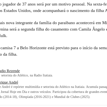
o jogador de 37 anos será por um motivo pessoal. Na sexta-fei
 os Estados Unidos, onde acompanhará o nascimento da filha 
ais nova integrante da família do paraibano acontecerá em M
enina será a segunda filha do casamento com Camila Ângelo e
Hulk.
 camisa 7 a Belo Horizonte está previsto para o início da sem
 da filha.
udio Rezende
 setorista do Atlético, na Radio Itatiaia.
rique André
 André é repórter multimídia e setorista do Atlético na Itatiaia. Acumula pass
 Jornal Hoje em Dia e outros veículos. Participou da cobertura de grandes eve
o (2014-18), Olimpíada (2016-2021) e Mundial de Clubes (2025).