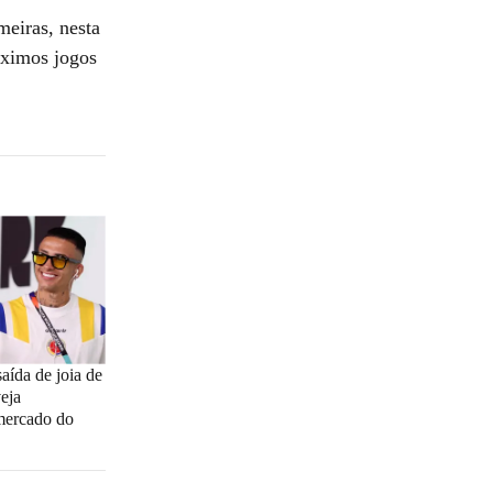
meiras, nesta
óximos jogos
aída de joia de
eja
 mercado do