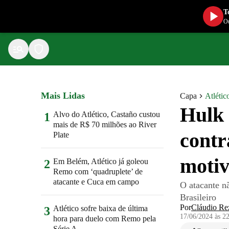
T
Ou
Mais Lidas
Capa
Atlétic
Hulk 
Alvo do Atlético, Castaño custou
1
mais de R$ 70 milhões ao River
contr
Plate
motiv
Em Belém, Atlético já goleou
2
Remo com ‘quadruplete’ de
atacante e Cuca em campo
O atacante n
Brasileiro
Por
Cláudio Re
Atlético sofre baixa de última
3
17/06/2024 às 2
hora para duelo com Remo pela
Série A