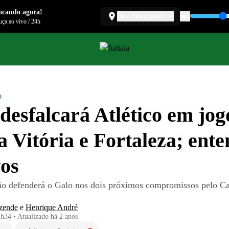
ocando agora!
Belo Horizonte
ça ao vivo
/
24h
o
desfalcará Atlético em jog
a Vitória e Fortaleza; ent
os
ão defenderá o Galo nos dois próximos compromissos pelo 
zende
e
Henrique André
2h34
•
Atualizado
há 2 anos