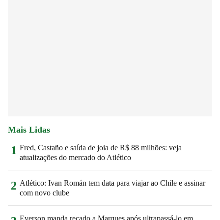
Mais Lidas
Fred, Castaño e saída de joia de R$ 88 milhões: veja
1
atualizações do mercado do Atlético
Atlético: Ivan Román tem data para viajar ao Chile e assinar
2
com novo clube
Everson manda recado a Marques após ultrapassá-lo em