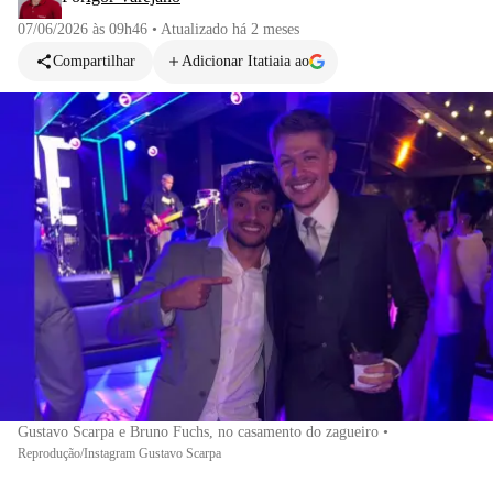
07/06/2026 às 09h46
•
Atualizado
há 2 meses
Compartilhar
Adicionar Itatiaia ao
Gustavo Scarpa e Bruno Fuchs, no casamento do zagueiro
•
Reprodução/Instagram Gustavo Scarpa