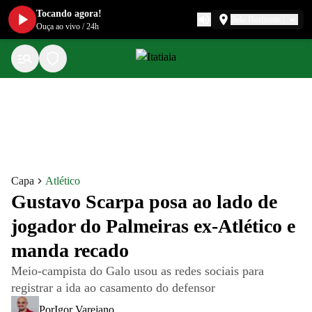
Tocando agora!
Belo Horizonte
Ouça ao vivo
/
24h
Capa
Atlético
Gustavo Scarpa posa ao lado de
jogador do Palmeiras ex-Atlético e
manda recado
Meio-campista do Galo usou as redes sociais para
registrar a ida ao casamento do defensor
Por
Igor Varejano