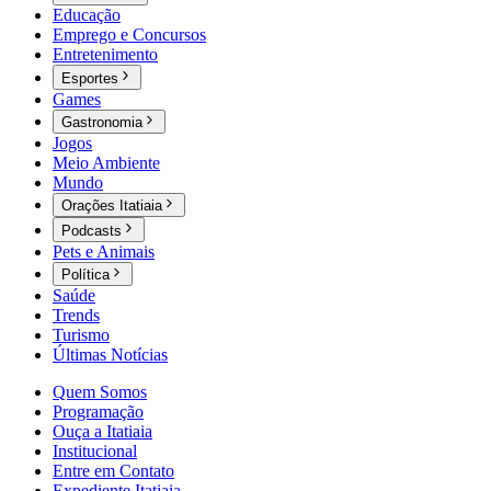
Educação
Emprego e Concursos
Entretenimento
Esportes
Games
Gastronomia
Jogos
Meio Ambiente
Mundo
Orações Itatiaia
Podcasts
Pets e Animais
Política
Saúde
Trends
Turismo
Últimas Notícias
Quem Somos
Programação
Ouça a Itatiaia
Institucional
Entre em Contato
Expediente Itatiaia