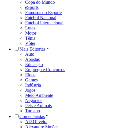
Copa do Mundo
eSports
Famosos do Esporte
Futebol Nacional
Futebol Internacional
Lutas
Motor
Tênis
Vôlei
Mais Editorias
Auto
Apostas
Educação
Emprego e Concursos
Eloos
Games
Indústria
Jogos
Meio Ambiente
Negócios
Pets e Animais
Turismo
Comentaristas
Alê Oliveira
Alexandre Simões