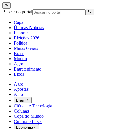
Buscar no portal
Capa
Últimas Notícias
Esporte
Eleições 2026
Política
Minas Gerais
Brasil
Mundo
Agro
Entretenimento
Eloos
Agro
Apostas
Auto
Brasil
Ciência e Tecnologia
Colunas
Copa do Mundo
Cultura e Lazer
Economia