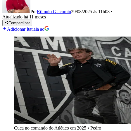
Por
Rômulo Giacomin
29/08/2025 às 11h08
•
Atualizado
há 11 meses
Compartilhar
Adicionar Itatiaia ao
Cuca no comando do Atlético em 2025
•
Pedro