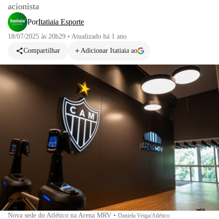
acionista
Por
Itatiaia Esporte
18/07/2025 às 20h29
•
Atualizado
há 1 ano
Compartilhar
Adicionar Itatiaia ao
Nova sede do Atlético na Arena MRV
•
Daniela Veiga/Atlético