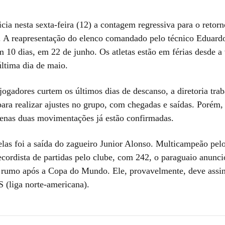
icia nesta sexta-feira (12) a contagem regressiva para o retorn
s. A reapresentação do elenco comandado pelo técnico Eduar
 10 dias, em 22 de junho. Os atletas estão em férias desde a 
última dia de maio.
ogadores curtem os últimos dias de descanso, a diretoria trab
ara realizar ajustes no grupo, com chegadas e saídas. Porém, 
nas duas movimentações já estão confirmadas.
elas foi a saída do zagueiro Junior Alonso. Multicampeão pel
ecordista de partidas pelo clube, com 242, o paraguaio anunc
 rumo após a Copa do Mundo. Ele, provavelmente, deve ass
 (liga norte-americana).