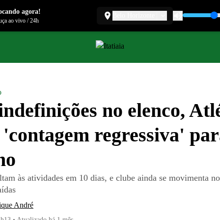
ocando agora!
Belo Horizonte
ça ao vivo
/
24h
o
ndefinições no elenco, Atl
a 'contagem regressiva' pa
no
ltam às atividades em 10 dias, e clube ainda se movimenta n
aídas
ique André
4h13
•
Atualizado
há 1 mês