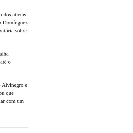
o dos atletas
do Domínguez
vitória sobre
alha
até o
o Alvinegro e
iou que
inar com um