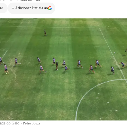
ar
Adicionar Itatiaia ao
dade do Galo
•
Pedro Souza