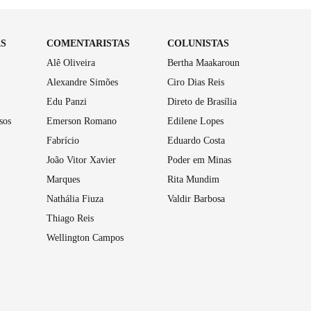
AS
COMENTARISTAS
COLUNISTAS
Alê Oliveira
Bertha Maakaroun
Alexandre Simões
Ciro Dias Reis
Edu Panzi
Direto de Brasília
sos
Emerson Romano
Edilene Lopes
Fabrício
Eduardo Costa
João Vitor Xavier
Poder em Minas
Marques
Rita Mundim
Nathália Fiuza
Valdir Barbosa
Thiago Reis
Wellington Campos