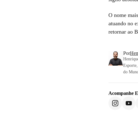
O nome mais 
atuando no e
retornar ao B
Por
Hen
Henrique
Esporte,
do Mund
Acompanhe
E