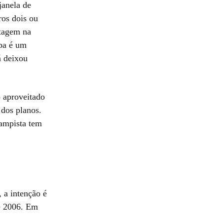
janela de
ros dois ou
utagem na
rpa é um
á deixou
o aproveitado
 dos planos.
campista tem
 a intenção é
de 2006. Em