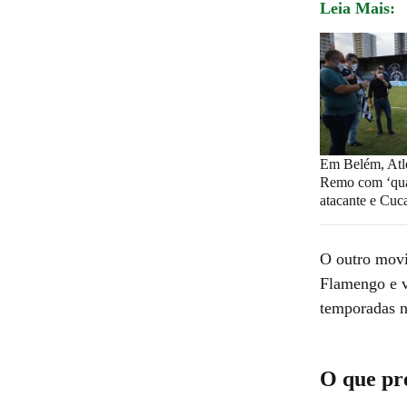
Leia Mais:
Em Belém, Atlé
Remo com ‘qua
atacante e Cu
O outro movi
Flamengo e v
temporadas n
O que pr