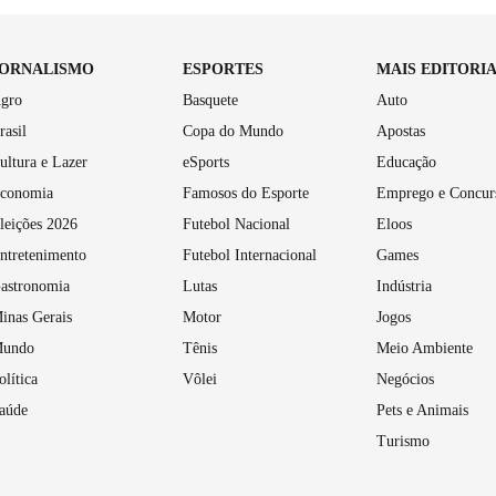
JORNALISMO
ESPORTES
MAIS EDITORI
gro
Basquete
Auto
rasil
Copa do Mundo
Apostas
ultura e Lazer
eSports
Educação
conomia
Famosos do Esporte
Emprego e Concur
leições 2026
Futebol Nacional
Eloos
ntretenimento
Futebol Internacional
Games
astronomia
Lutas
Indústria
inas Gerais
Motor
Jogos
undo
Tênis
Meio Ambiente
olítica
Vôlei
Negócios
aúde
Pets e Animais
Turismo