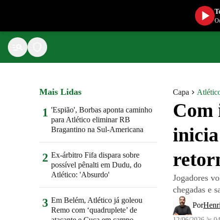
T
Ou
Mais Lidas
Capa
Atlétic
Com i
'Espião', Borbas aponta caminho
1
para Atlético eliminar RB
inici
Bragantino na Sul-Americana
retor
Ex-árbitro Fifa dispara sobre
2
possível pênalti em Dudu, do
Atlético: 'Absurdo'
Jogadores vo
chegadas e s
Em Belém, Atlético já goleou
3
Por
Henr
Remo com ‘quadruplete’ de
atacante e Cuca em campo
12/06/2026 às 0