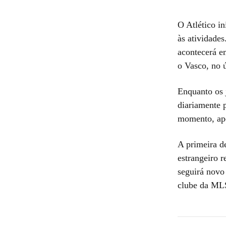
O Atlético in
às atividade
acontecerá em
o Vasco, no 
Enquanto os j
diariamente p
momento, ape
A primeira d
estrangeiro r
seguirá novo
clube da MLS