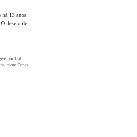
e há 13 anos
 O desejo de
agens por Uol
ntos, como Copas