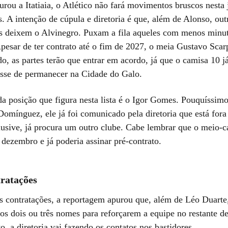
rou a Itatiaia, o Atlético não fará movimentos bruscos nesta 
s. A intenção de cúpula e diretoria é que, além de Alonso, out
es deixem o Alvinegro. Puxam a fila aqueles com menos min
pesar de ter contrato até o fim de 2027, o meia Gustavo Sca
o, as partes terão que entrar em acordo, já que o camisa 10 j
resse de permanecer na Cidade do Galo.
da posição que figura nesta lista é o Igor Gomes. Pouquíssim
Domínguez, ele já foi comunicado pela diretoria que está fora
clusive, já procura um outro clube. Cabe lembrar que o meio-
 dezembro e já poderia assinar pré-contrato.
ratações
s contratações, a reportagem apurou que, além de Léo Duarte,
ros dois ou três nomes para reforçarem a equipe no restante 
to, a diretoria vai fazendo os contatos nos bastidores.