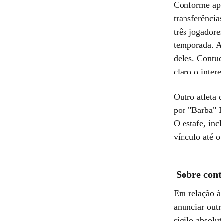
Conforme apu
transferência
três jogador
temporada. A
deles. Contud
claro o inte
Outro atleta 
por "Barba" 
O estafe, in
vínculo até o
Sobre cont
Em relação à
anunciar out
sigilo absolu