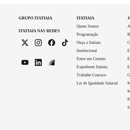
GRUPO ITATIAIA
ITATIAIA
Quem Somos
A
ITATIAIA NAS REDES
Programação
B
Ouça a Itatiaia
C
Institucional
E
Entre em Contato
E
Expediente Itatiaia
E
Trabalhe Conosco
G
Lei de Igualdade Salarial
M
M
P
S