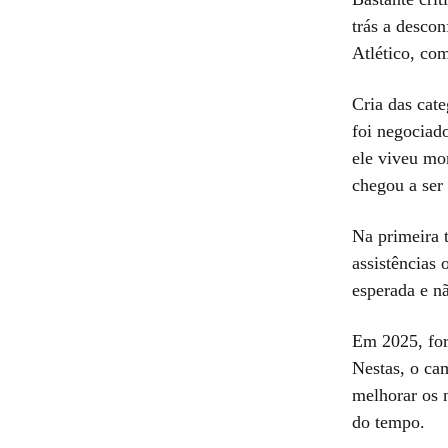
trás a desco
Atlético, co
Cria das cat
foi negociad
ele viveu mom
chegou a ser 
Na primeira 
assistências
esperada e nã
Em 2025, for
Nestas, o cam
melhorar os n
do tempo.