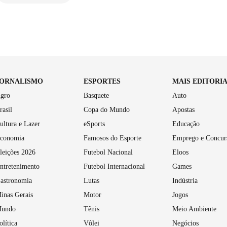
JORNALISMO
ESPORTES
MAIS EDITORI
gro
Basquete
Auto
rasil
Copa do Mundo
Apostas
ultura e Lazer
eSports
Educação
conomia
Famosos do Esporte
Emprego e Concur
leições 2026
Futebol Nacional
Eloos
ntretenimento
Futebol Internacional
Games
astronomia
Lutas
Indústria
inas Gerais
Motor
Jogos
undo
Tênis
Meio Ambiente
olítica
Vôlei
Negócios