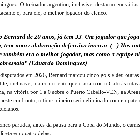
nguez. O treinador argentino, inclusive, destacou em várias 
acante é, para ele, o melhor jogador do elenco.
o Bernard de 20 anos, já tem 33. Um jogador que jog
a, tem uma colaboração defensiva imensa. (...) Nas ou
ele também era o melhor jogador, mas como a equipe n
 sobressaía” (Eduardo Domínguez)
disputados em 2026, Bernard marcou cinco gols e deu outras
 Ele, inclusive, marcou o tento que classificou o Galo às oitav
a, na vitória por 1 a 0 sobre o Puerto Cabello-VEN, na Are
 neste confronto, o time mineiro seria eliminado com empate 
zuelanos.
cinco partidas, antes da pausa para a Copa do Mundo, o camis
direta em quatro delas: