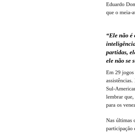
Eduardo Domí
que o meia-at
“Ele não é 
inteligênci
partidas, 
ele não se
Em 29 jogos 
assistências.
Sul-American
lembrar que,
para os vene
Nas últimas 
participação 