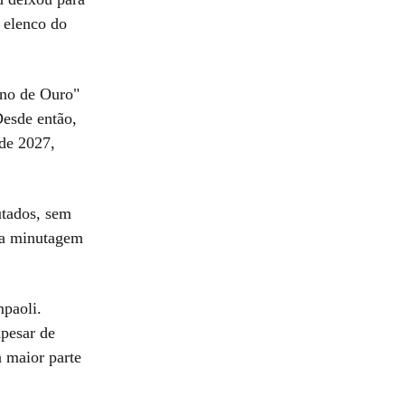
 elenco do
ino de Ouro"
Desde então,
 de 2027,
utados, sem
e a minutagem
paoli.
Apesar de
a maior parte