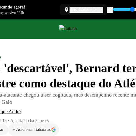
ocando agora!
Belo Horizonte
ça ao vivo
/
24h
o
 'descartável', Bernard t
tre como destaque do Atlé
a-atacante chegou a ser cogitada, mas desempenho recente m
 Galo
ique André
4h13
•
Atualizado
há 2 meses
ar
Adicionar Itatiaia ao