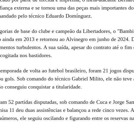
nfiança externa e se tornou uma das peças mais importantes do
mandado pelo técnico Eduardo Domínguez.
egorias de base do clube e campeão da Libertadores, o "Bamb
o ainda em 2013 e retornou ao Alvinegro em junho de 2024. 
entos turbulentos. A sua saída, apesar do contrato até o fim
cogitada nos bastidores.
temporada de volta ao futebol brasileiro, foram 21 jogos disp
 ou gols. Sob comando do técnico Gabriel Milito, ele não tev
o conseguiu conquistar a titularidade.
am 52 partidas disputadas, sob comando de Cuca e Jorge Sam
isa 11 deu duas assistências e balançou a rede cinco vezes. 
úmeros, ele seguiu oscilando e figurando entre os reservas n