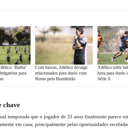
lético: 'Barba'
Com baixas, Atlético divulga
Atlético sofre ba
brigatória para
relacionados para duelo com
hora para duelo
mo
Remo pelo Brasileirão
Série A
e chave
tual temporada que o jogador de 33 anos finalmente parece est
amente em casa; principalmente pelas oportunidades recebid