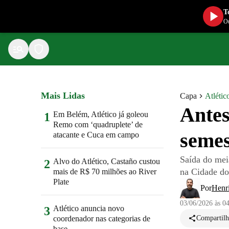
T
Ou
Mais Lidas
Capa
Atlétic
Antes
Em Belém, Atlético já goleou
1
Remo com ‘quadruplete’ de
semes
atacante e Cuca em campo
Saída do mei
Alvo do Atlético, Castaño custou
2
na Cidade do
mais de R$ 70 milhões ao River
Plate
Por
Henr
03/06/2026 às 0
Atlético anuncia novo
3
coordenador nas categorias de
Compartilh
base