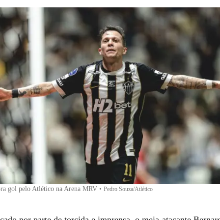
a gol pelo Atlético na Arena MRV
•
Pedro Souza/Atlético
icado por parte de torcida e imprensa, o meia-atacante Bernar