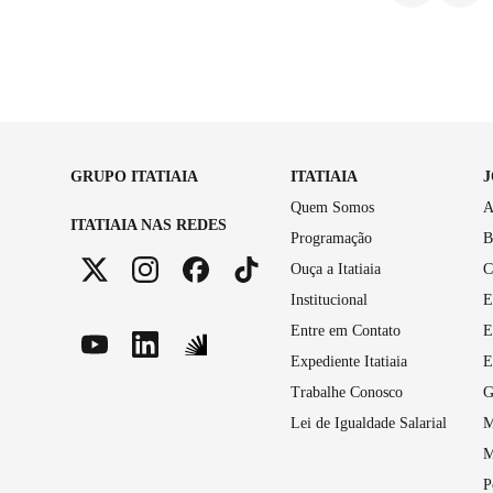
GRUPO ITATIAIA
ITATIAIA
Quem Somos
A
ITATIAIA NAS REDES
Programação
B
Ouça a Itatiaia
C
Institucional
E
Entre em Contato
E
Expediente Itatiaia
E
Trabalhe Conosco
G
Lei de Igualdade Salarial
M
M
P