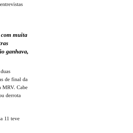
entrevistas
a com muita
tras
ão ganhava,
 duas
as de final da
na MRV. Cabe
ou derrota
a 11 teve