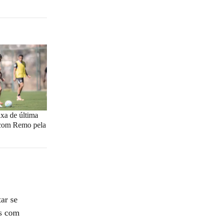
ixa de última
 com Remo pela
ar se
as com