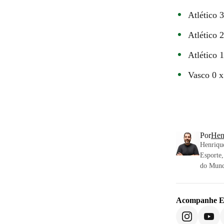
Atlético 
Atlético 
Atlético 
Vasco 0 x
Por
Hen
Henrique
Esporte,
do Mund
Acompanhe
E