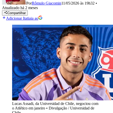
Por
Rômulo Giacomin
11/05/2026 às 19h32
•
Atualizado
há 2 meses
Compartilhar
Adicionar Itatiaia ao
Lucas Assadi, da Universidad de Chile, negociou com
o Atlético em janeiro
•
Divulgação / Universidad de
Chile