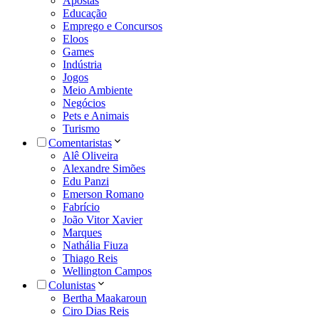
Apostas
Educação
Emprego e Concursos
Eloos
Games
Indústria
Jogos
Meio Ambiente
Negócios
Pets e Animais
Turismo
Comentaristas
Alê Oliveira
Alexandre Simões
Edu Panzi
Emerson Romano
Fabrício
João Vitor Xavier
Marques
Nathália Fiuza
Thiago Reis
Wellington Campos
Colunistas
Bertha Maakaroun
Ciro Dias Reis