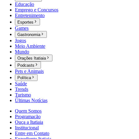
Educação
Emprego e Concursos
Entretenimento
Esportes
Games
Gastronomia
Jogos
Meio Ambiente
Mundo
Orações Itatiaia
Podcasts
Pets e Animais
Política
Saúde
Trends
Turismo
Últimas Notícias
Quem Somos
Programação
Ouça a Itatiaia
Institucional
Entre em Contato
Expediente Itatiaia