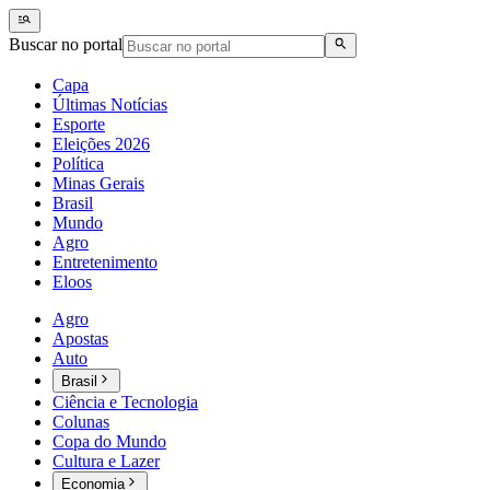
Buscar no portal
Capa
Últimas Notícias
Esporte
Eleições 2026
Política
Minas Gerais
Brasil
Mundo
Agro
Entretenimento
Eloos
Agro
Apostas
Auto
Brasil
Ciência e Tecnologia
Colunas
Copa do Mundo
Cultura e Lazer
Economia