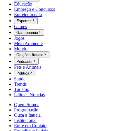
Educação
Emprego e Concursos
Entretenimento
Esportes
Games
Gastronomia
Jogos
Meio Ambiente
Mundo
Orações Itatiaia
Podcasts
Pets e Animais
Política
Saúde
Trends
Turismo
Últimas Notícias
Quem Somos
Programação
Ouça a Itatiaia
Institucional
Entre em Contato
Expediente Itatiaia