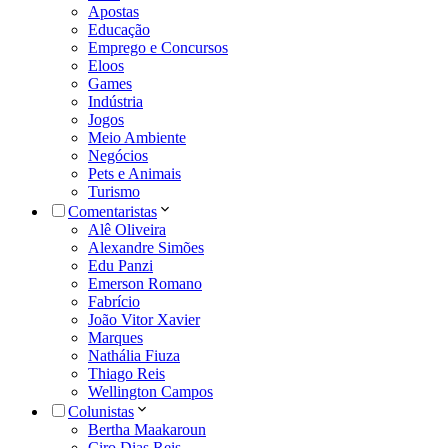
Apostas
Educação
Emprego e Concursos
Eloos
Games
Indústria
Jogos
Meio Ambiente
Negócios
Pets e Animais
Turismo
Comentaristas
Alê Oliveira
Alexandre Simões
Edu Panzi
Emerson Romano
Fabrício
João Vitor Xavier
Marques
Nathália Fiuza
Thiago Reis
Wellington Campos
Colunistas
Bertha Maakaroun
Ciro Dias Reis