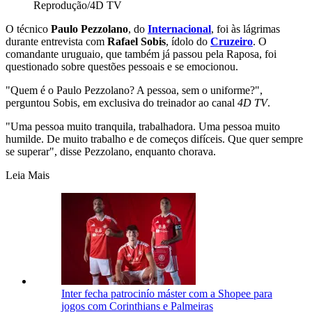
Reprodução/4D TV
O técnico
Paulo Pezzolano
, do
Internacional
, foi às lágrimas
durante entrevista com
Rafael Sobis
, ídolo do
Cruzeiro
. O
comandante uruguaio, que também já passou pela Raposa, foi
questionado sobre questões pessoais e se emocionou.
"Quem é o Paulo Pezzolano? A pessoa, sem o uniforme?",
perguntou Sobis, em exclusiva do treinador ao canal
4D TV
.
"Uma pessoa muito tranquila, trabalhadora. Uma pessoa muito
humilde. De muito trabalho e de começos difíceis. Que quer sempre
se superar", disse Pezzolano, enquanto chorava.
Leia Mais
Inter fecha patrocinío máster com a Shopee para
jogos com Corinthians e Palmeiras