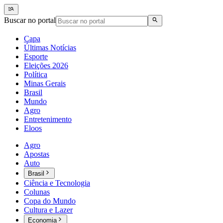
Buscar no portal
Capa
Últimas Notícias
Esporte
Eleições 2026
Política
Minas Gerais
Brasil
Mundo
Agro
Entretenimento
Eloos
Agro
Apostas
Auto
Brasil
Ciência e Tecnologia
Colunas
Copa do Mundo
Cultura e Lazer
Economia