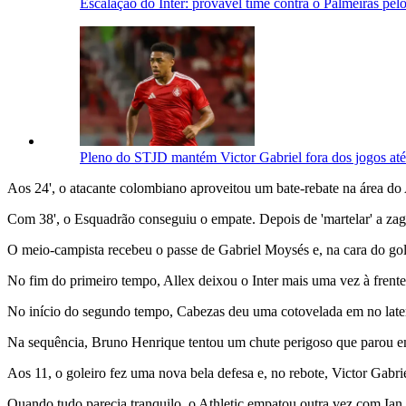
Escalação do Inter: provável time contra o Palmeiras pe
Pleno do STJD mantém Victor Gabriel fora dos jogos até 
Aos 24', o atacante colombiano aproveitou um bate-rebate na área do 
Com 38', o Esquadrão conseguiu o empate. Depois de 'martelar' a za
O meio-campista recebeu o passe de Gabriel Moysés e, na cara do gol
No fim do primeiro tempo, Allex deixou o Inter mais uma vez à frente
No início do segundo tempo, Cabezas deu uma cotovelada em no later
Na sequência, Bruno Henrique tentou um chute perigoso que parou e
Aos 11, o goleiro fez uma nova bela defesa e, no rebote, Victor Gabri
Quando tudo parecia tranquilo, o Athletic empatou outra vez com Ian 