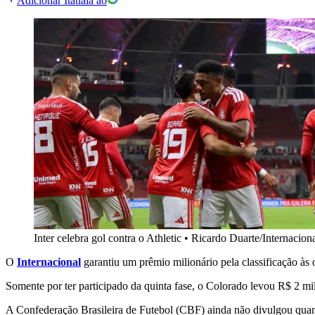
Adicionar Itatiaia ao
Inter celebra gol contra o Athletic
•
Ricardo Duarte/Internacion
O
Internacional
garantiu um prêmio milionário pela classificação às 
Somente por ter participado da quinta fase, o Colorado levou R$ 2 mi
A Confederação Brasileira de Futebol (CBF) ainda não divulgou quand