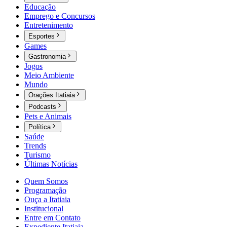
Educação
Emprego e Concursos
Entretenimento
Esportes
Games
Gastronomia
Jogos
Meio Ambiente
Mundo
Orações Itatiaia
Podcasts
Pets e Animais
Política
Saúde
Trends
Turismo
Últimas Notícias
Quem Somos
Programação
Ouça a Itatiaia
Institucional
Entre em Contato
Expediente Itatiaia