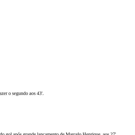
azer o segundo aos 43'.
a do gol após grande lançamento de Marcelo Henrique, aos 27'.