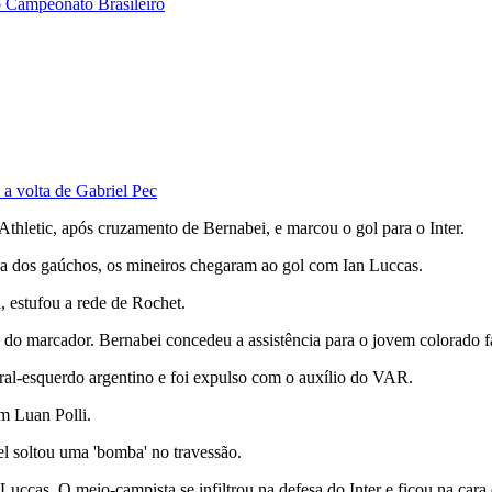
lo Campeonato Brasileiro
a volta de Gabriel Pec
Athletic, após cruzamento de Bernabei, e marcou o gol para o Inter.
ga dos gaúchos, os mineiros chegaram ao gol com Ian Luccas.
, estufou a rede de Rochet.
 do marcador. Bernabei concedeu a assistência para o jovem colorado f
al-esquerdo argentino e foi expulso com o auxílio do VAR.
m Luan Polli.
el soltou uma 'bomba' no travessão.
Luccas. O meio-campista se infiltrou na defesa do Inter e ficou na car