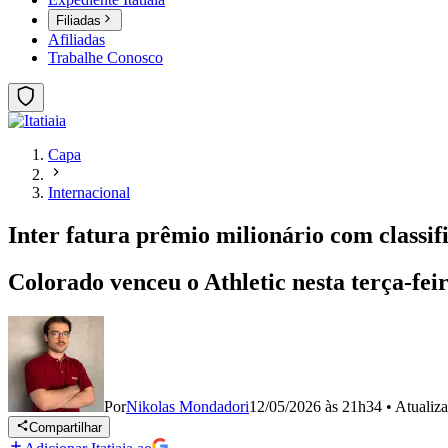
Filiadas
Afiliadas
Trabalhe Conosco
Capa
Internacional
Inter fatura prêmio milionário com classif
Colorado venceu o Athletic nesta terça-feir
Por
Nikolas Mondadori
12/05/2026 às 21h34
•
Atualiz
Compartilhar