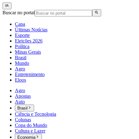
Buscar no portal
Capa
Últimas Notícias
Esporte
Eleições 2026
Política
Minas Gerais
Brasil
Mundo
Agro
Entretenimento
Eloos
Agro
Apostas
Auto
Brasil
Ciência e Tecnologia
Colunas
Copa do Mundo
Cultura e Lazer
Economia