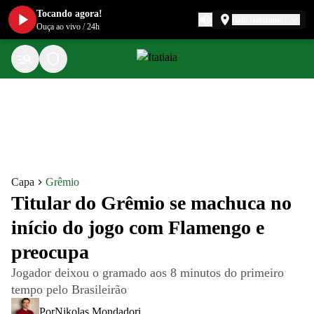
Tocando agora!
Belo Horizonte
Ouça ao vivo
/
24h
Capa
Grêmio
Titular do Grêmio se machuca no
início do jogo com Flamengo e
preocupa
Jogador deixou o gramado aos 8 minutos do primeiro
tempo pelo Brasileirão
Por
Nikolas Mondadori