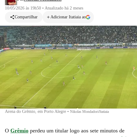
10/05/2026 às 19h50
•
Atualizado
há 2 meses
Compartilhar
Adicionar Itatiaia ao
Arena do Grêmio, em Porto Alegre
•
Nikolas Mondadori/Itatiaia
O
Grêmio
perdeu um titular logo aos sete minutos de