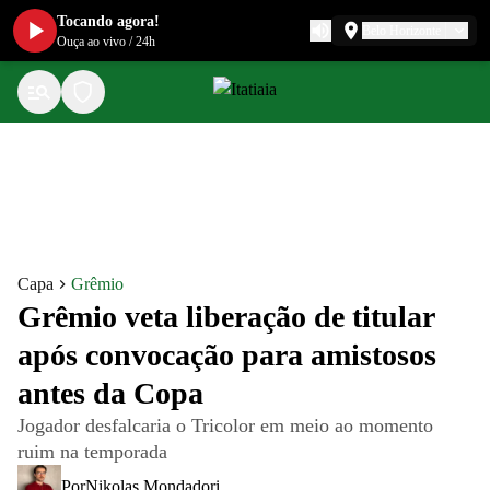
Tocando agora!
Belo Horizonte
Ouça ao vivo
/
24h
Capa
Grêmio
Grêmio veta liberação de titular
após convocação para amistosos
antes da Copa
Jogador desfalcaria o Tricolor em meio ao momento
ruim na temporada
Por
Nikolas Mondadori