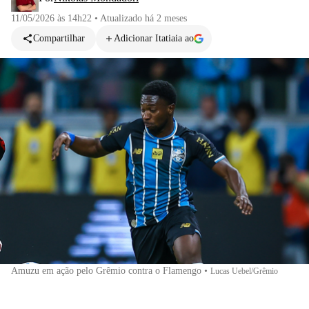
11/05/2026 às 14h22
•
Atualizado
há 2 meses
Compartilhar
Adicionar Itatiaia ao
Amuzu em ação pelo Grêmio contra o Flamengo
•
Lucas Uebel/Grêmio