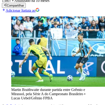
13h07
•
Atualizado
há 10 meses
Compartilhar
Adicionar Itatiaia ao
Martin Braithwaite durante partida entre Grêmio e
Mirassol, pela Série A do Campeonato Brasileiro
•
Lucas Uebel/Grêmio FPBA