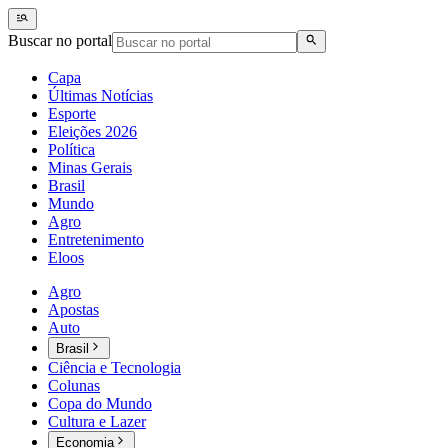
Buscar no portal
Capa
Últimas Notícias
Esporte
Eleições 2026
Política
Minas Gerais
Brasil
Mundo
Agro
Entretenimento
Eloos
Agro
Apostas
Auto
Brasil
Ciência e Tecnologia
Colunas
Copa do Mundo
Cultura e Lazer
Economia