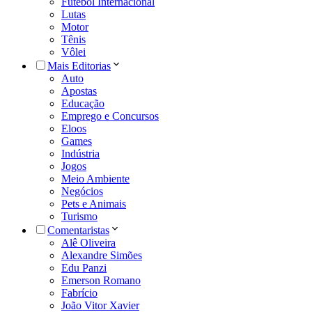
Futebol Internacional
Lutas
Motor
Tênis
Vôlei
Mais Editorias
Auto
Apostas
Educação
Emprego e Concursos
Eloos
Games
Indústria
Jogos
Meio Ambiente
Negócios
Pets e Animais
Turismo
Comentaristas
Alê Oliveira
Alexandre Simões
Edu Panzi
Emerson Romano
Fabrício
João Vitor Xavier