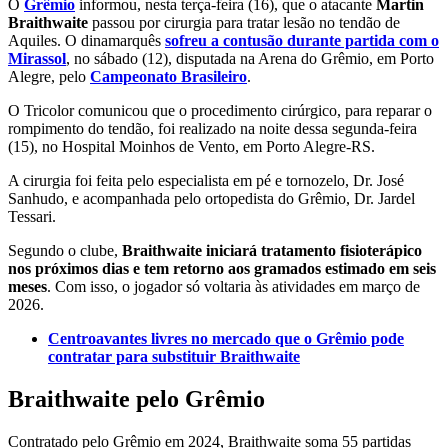
O
Grêmio
informou, nesta terça-feira (16), que o atacante
Martin
Braithwaite
passou por cirurgia para tratar lesão no tendão de
Aquiles. O dinamarquês
sofreu a contusão durante partida com o
Mirassol
, no sábado (12), disputada na Arena do Grêmio, em Porto
Alegre, pelo
Campeonato Brasileiro
.
O Tricolor comunicou que o procedimento cirúrgico, para reparar o
rompimento do tendão, foi realizado na noite dessa segunda-feira
(15), no Hospital Moinhos de Vento, em Porto Alegre-RS.
A cirurgia foi feita pelo especialista em pé e tornozelo, Dr. José
Sanhudo, e acompanhada pelo ortopedista do Grêmio, Dr. Jardel
Tessari.
Segundo o clube,
Braithwaite iniciará tratamento fisioterápico
nos próximos dias e tem retorno aos gramados estimado em seis
meses
. Com isso, o jogador só voltaria às atividades em março de
2026.
Centroavantes livres no mercado que o Grêmio pode
contratar para substituir Braithwaite
Braithwaite pelo Grêmio
Contratado pelo Grêmio em 2024, Braithwaite soma 55 partidas