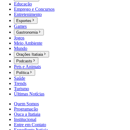
Educação
Emprego e Concursos
Entretenimento
Esportes
Games
Gastronomia
Jogos
Meio Ambiente
Mundo
Orações Itatiaia
Podcasts
Pets e Animais
Política
Saúde
Trends
Turismo
Últimas Notícias
Quem Somos
Programação
Ouça a Itatiaia
Institucional
Entre em Contato
Expediente Itatiaia