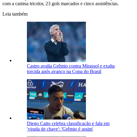
com a camisa tricolor, 23 gols marcados e cinco assistências.
Leia também
Castro avalia Grêmio contra Mirassol e exalta
torcida após avanço na Copa do Brasil
Diego Caito celebra classificação e fala em
'virada de chave': 'Grêmio é assim'