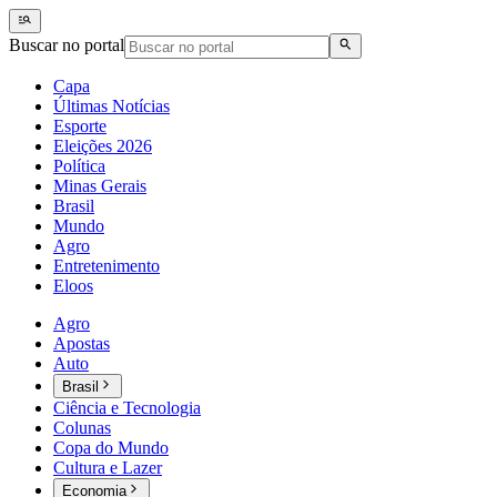
Buscar no portal
Capa
Últimas Notícias
Esporte
Eleições 2026
Política
Minas Gerais
Brasil
Mundo
Agro
Entretenimento
Eloos
Agro
Apostas
Auto
Brasil
Ciência e Tecnologia
Colunas
Copa do Mundo
Cultura e Lazer
Economia