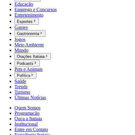
Educação
Emprego e Concursos
Entretenimento
Esportes
Games
Gastronomia
Jogos
Meio Ambiente
Mundo
Orações Itatiaia
Podcasts
Pets e Animais
Política
Saúde
Trends
Turismo
Últimas Notícias
Quem Somos
Programação
Ouça a Itatiaia
Institucional
Entre em Contato
Expediente Itatiaia