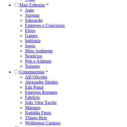
Mais Editorias
Auto
Apostas
Educação
Emprego e Concursos
Eloos
Games
Indústria
Jogos
Meio Ambiente
Negócios
Pets e Animais
Turismo
Comentaristas
Alê Oliveira
Alexandre Simões
Edu Panzi
Emerson Romano
Fabrício
João Vitor Xavier
Marques
Nathália Fiuza
Thiago Reis
Wellington Campos