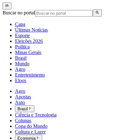
Buscar no portal
Capa
Últimas Notícias
Esporte
Eleições 2026
Política
Minas Gerais
Brasil
Mundo
Agro
Entretenimento
Eloos
Agro
Apostas
Auto
Brasil
Ciência e Tecnologia
Colunas
Copa do Mundo
Cultura e Lazer
Economia