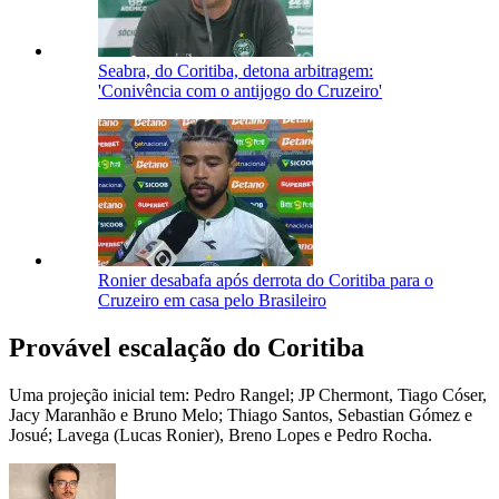
Seabra, do Coritiba, detona arbitragem:
'Conivência com o antijogo do Cruzeiro'
Ronier desabafa após derrota do Coritiba para o
Cruzeiro em casa pelo Brasileiro
Provável escalação do Coritiba
Uma projeção inicial tem: Pedro Rangel; JP Chermont, Tiago Cóser,
Jacy Maranhão e Bruno Melo; Thiago Santos, Sebastian Gómez e
Josué; Lavega (Lucas Ronier), Breno Lopes e Pedro Rocha.