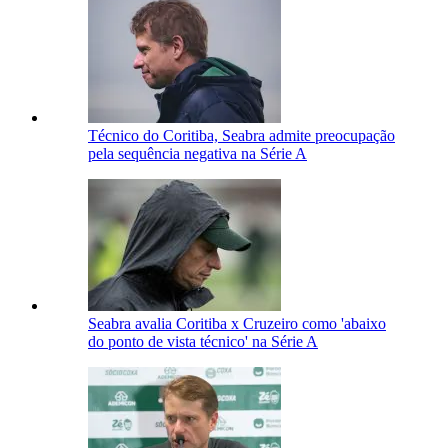
Técnico do Coritiba, Seabra admite preocupação
pela sequência negativa na Série A
Seabra avalia Coritiba x Cruzeiro como 'abaixo
do ponto de vista técnico' na Série A