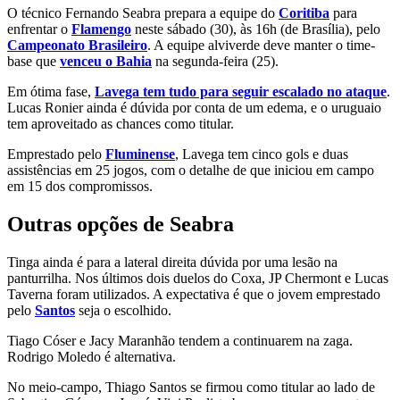
O técnico Fernando Seabra prepara a equipe do
Coritiba
para
enfrentar o
Flamengo
neste sábado (30), às 16h (de Brasília),
pelo
Campeonato Brasileiro
.
A equipe alviverde deve manter o time-
base que
venceu o Bahia
na segunda-feira (25).
Em ótima fase,
Lavega tem tudo para seguir escalado no ataque
.
Lucas Ronier ainda é dúvida por conta de um edema, e o uruguaio
tem aproveitado as chances como titular.
Emprestado pelo
Fluminense
, Lavega tem cinco gols e duas
assistências em 25 jogos, com o detalhe de que iniciou em campo
em 15 dos compromissos.
Outras opções de Seabra
Tinga ainda é para a lateral direita dúvida por uma lesão na
panturrilha. Nos últimos dois duelos do Coxa, JP Chermont e Lucas
Taverna foram utilizados. A expectativa é que o jovem emprestado
pelo
Santos
seja o escolhido.
Tiago Cóser e Jacy Maranhão tendem a continuarem na zaga.
Rodrigo Moledo é alternativa.
No meio-campo, Thiago Santos se firmou como titular ao lado de