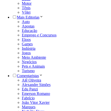
Motor
Tênis
Vôlei
Mais Editorias
Auto
Apostas
Educação
Emprego e Concursos
Eloos
Games
Indústria
Jogos
Meio Ambiente
Negócios
Pets e Animais
Turismo
Comentaristas
Alê Oliveira
Alexandre Simões
Edu Panzi
Emerson Romano
Fabrício
João Vitor Xavier
Marques