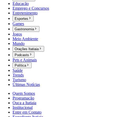
Educação
Emprego e Concursos
Entretenimento
Esportes
Games
Gastronomia
Jogos
Meio Ambiente
Mundo
Orações Itatiaia
Podcasts
Pets e Animais
Política
Saúde
Trends
Turismo
Últimas Notícias
Quem Somos
Programação
Ouça a Itatiaia
Institucional
Entre em Contato
Expediente Itatiaia