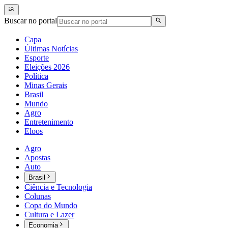
Buscar no portal
Capa
Últimas Notícias
Esporte
Eleições 2026
Política
Minas Gerais
Brasil
Mundo
Agro
Entretenimento
Eloos
Agro
Apostas
Auto
Brasil
Ciência e Tecnologia
Colunas
Copa do Mundo
Cultura e Lazer
Economia