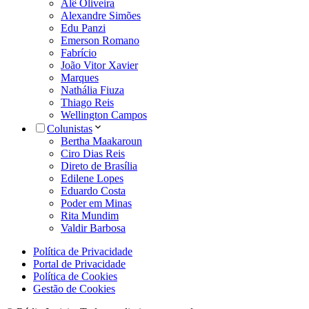
Alê Oliveira
Alexandre Simões
Edu Panzi
Emerson Romano
Fabrício
João Vitor Xavier
Marques
Nathália Fiuza
Thiago Reis
Wellington Campos
Colunistas
Bertha Maakaroun
Ciro Dias Reis
Direto de Brasília
Edilene Lopes
Eduardo Costa
Poder em Minas
Rita Mundim
Valdir Barbosa
Política de Privacidade
Portal de Privacidade
Política de Cookies
Gestão de Cookies