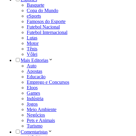
Basquete
Copa do Mundo
eSports
Famosos do Esporte
Futebol Nacional
Futebol Internacional
Lutas
Motor
Tênis
Vôlei
Mais Editorias
Auto
Apostas
Educação
Emprego e Concursos
Eloos
Games
Indústria
Jogos
Meio Ambiente
Negócios
Pets e Animais
Turismo
Comentaristas