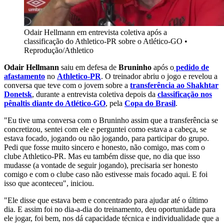
Odair Hellmann em entrevista coletiva após a
classificação do Athletico-PR sobre o Atlético-GO
•
Reprodução/Athletico
Odair Hellmann
saiu em defesa de
Bruninho
após o
pedido de
afastamento
no
Athletico-PR
. O treinador abriu o jogo e revelou a
conversa que teve com o jovem sobre a
transferência ao Shakhtar
Donetsk
, durante a entrevista coletiva depois da
classificação nos
pênaltis diante do Atlético-GO
, pela
Copa do Brasil
.
"
Eu tive uma conversa com o Bruninho assim que a transferência se
concretizou, sentei com ele e perguntei como estava a cabeça, se
estava focado, jogando ou não jogando, para participar do grupo.
Pedi que fosse muito sincero e honesto, não comigo, mas com o
clube Athletico-PR. Mas eu também disse que, no dia que isso
mudasse (a vontade de seguir jogando), precisaria ser honesto
comigo e com o clube caso não estivesse mais focado aqui. E foi
isso que aconteceu", iniciou.
"
Ele disse que estava bem e concentrado para ajudar até o último
dia. E assim foi no dia-a-dia do treinamento, deu oportunidade para
ele jogar, foi bem, nos dá capacidade técnica e individualidade que a