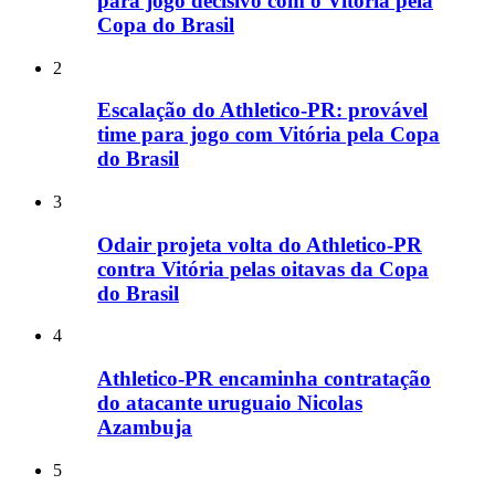
para jogo decisivo com o Vitória pela
Copa do Brasil
2
Escalação do Athletico-PR: provável
time para jogo com Vitória pela Copa
do Brasil
3
Odair projeta volta do Athletico-PR
contra Vitória pelas oitavas da Copa
do Brasil
4
Athletico-PR encaminha contratação
do atacante uruguaio Nicolas
Azambuja
5