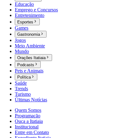
Educação
Emprego e Concursos
Entretenimento
Esportes
Games
Gastronomia
Jogos
Meio Ambiente
Mundo
Orações Itatiaia
Podcasts
Pets e Animais
Política
Saúde
Trends
Turismo
Últimas Notícias
Quem Somos
Programação
Ouça a Itatiaia
Institucional
Entre em Contato
Expediente Itatiaia