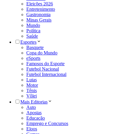
Eleições 2026
Entretenimento
Gastronomia
Minas Gerais
Mundo
Política
Saúde
Esportes
Basquete
Copa do Mundo
eSports
Famosos do Esporte
Futebol Nacional
Futebol Internacional
Lutas
Motor
Tênis
Vôlei
Mais Editorias
Auto
Apostas
Educação
Emprego e Concursos
Eloos