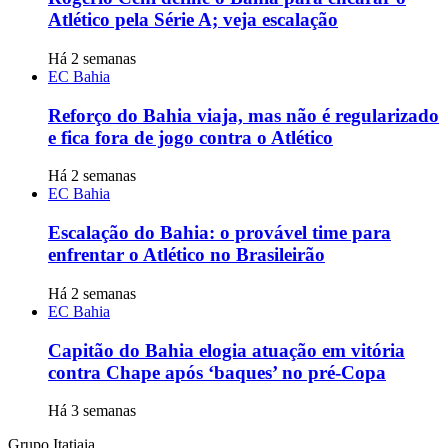
Atlético pela Série A; veja escalação
Há 2 semanas
EC Bahia
Reforço do Bahia viaja, mas não é regularizado
e fica fora de jogo contra o Atlético
Há 2 semanas
EC Bahia
Escalação do Bahia: o provável time para
enfrentar o Atlético no Brasileirão
Há 2 semanas
EC Bahia
Capitão do Bahia elogia atuação em vitória
contra Chape após ‘baques’ no pré-Copa
Há 3 semanas
Grupo Itatiaia