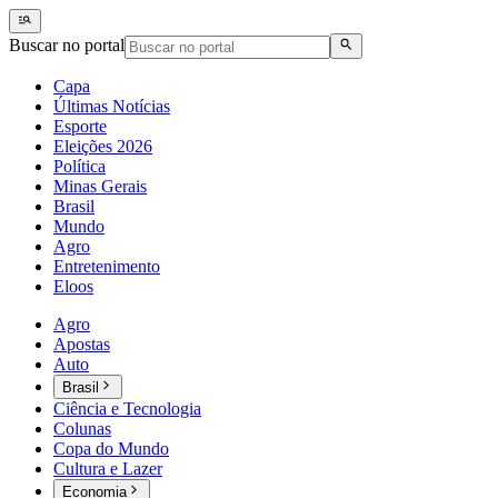
Buscar no portal
Capa
Últimas Notícias
Esporte
Eleições 2026
Política
Minas Gerais
Brasil
Mundo
Agro
Entretenimento
Eloos
Agro
Apostas
Auto
Brasil
Ciência e Tecnologia
Colunas
Copa do Mundo
Cultura e Lazer
Economia