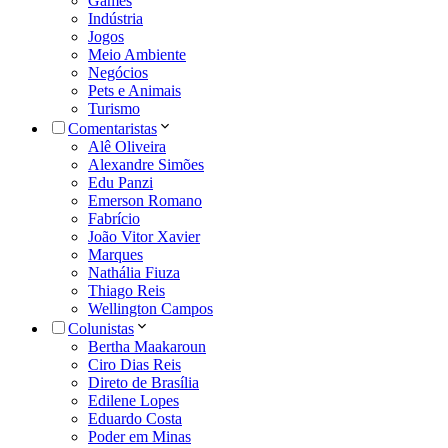
Games
Indústria
Jogos
Meio Ambiente
Negócios
Pets e Animais
Turismo
Comentaristas
Alê Oliveira
Alexandre Simões
Edu Panzi
Emerson Romano
Fabrício
João Vitor Xavier
Marques
Nathália Fiuza
Thiago Reis
Wellington Campos
Colunistas
Bertha Maakaroun
Ciro Dias Reis
Direto de Brasília
Edilene Lopes
Eduardo Costa
Poder em Minas