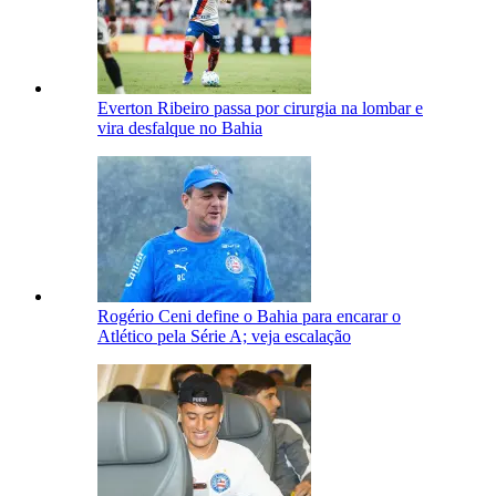
Everton Ribeiro passa por cirurgia na lombar e
vira desfalque no Bahia
Rogério Ceni define o Bahia para encarar o
Atlético pela Série A; veja escalação