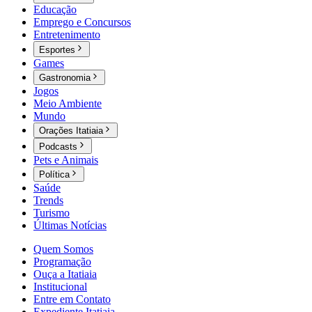
Educação
Emprego e Concursos
Entretenimento
Esportes
Games
Gastronomia
Jogos
Meio Ambiente
Mundo
Orações Itatiaia
Podcasts
Pets e Animais
Política
Saúde
Trends
Turismo
Últimas Notícias
Quem Somos
Programação
Ouça a Itatiaia
Institucional
Entre em Contato
Expediente Itatiaia