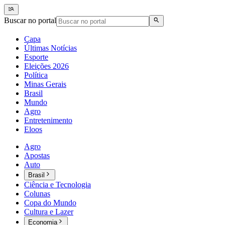
Buscar no portal
Capa
Últimas Notícias
Esporte
Eleições 2026
Política
Minas Gerais
Brasil
Mundo
Agro
Entretenimento
Eloos
Agro
Apostas
Auto
Brasil
Ciência e Tecnologia
Colunas
Copa do Mundo
Cultura e Lazer
Economia