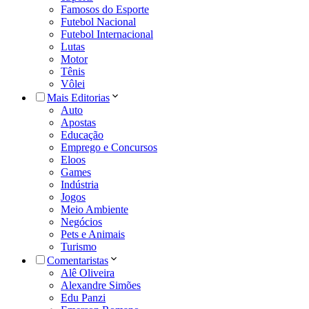
Famosos do Esporte
Futebol Nacional
Futebol Internacional
Lutas
Motor
Tênis
Vôlei
Mais Editorias
Auto
Apostas
Educação
Emprego e Concursos
Eloos
Games
Indústria
Jogos
Meio Ambiente
Negócios
Pets e Animais
Turismo
Comentaristas
Alê Oliveira
Alexandre Simões
Edu Panzi