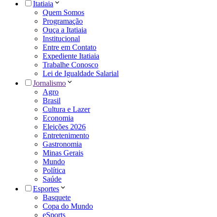
Itatiaia
Quem Somos
Programação
Ouça a Itatiaia
Institucional
Entre em Contato
Expediente Itatiaia
Trabalhe Conosco
Lei de Igualdade Salarial
Jornalismo
Agro
Brasil
Cultura e Lazer
Economia
Eleições 2026
Entretenimento
Gastronomia
Minas Gerais
Mundo
Política
Saúde
Esportes
Basquete
Copa do Mundo
eSports