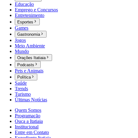
Educação
Emprego e Concursos
Entretenimento
Esportes
Games
Gastronomia
Jogos
Meio Ambiente
Mundo
Orações Itatiaia
Podcasts
Pets e Animais
Política
Saúde
Trends
Turismo
Últimas Notícias
Quem Somos
Programação
Ouça a Itatiaia
Institucional
Entre em Contato
Expediente Itatiaia