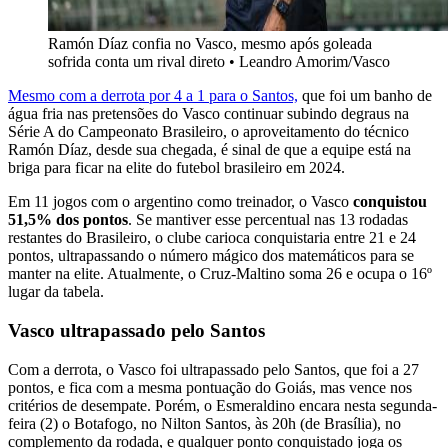
Ramón Díaz confia no Vasco, mesmo após goleada
sofrida conta um rival direto
•
Leandro Amorim/Vasco
Mesmo com a derrota por 4 a 1 para o Santos,
que foi um banho de
água fria nas pretensões do Vasco continuar subindo degraus na
Série A do Campeonato Brasileiro, o aproveitamento do técnico
Ramón Díaz, desde sua chegada, é sinal de que a equipe está na
briga para ficar na elite do futebol brasileiro em 2024.
Em 11 jogos com o argentino como treinador, o Vasco
conquistou
51,5% dos pontos
. Se mantiver esse percentual nas 13 rodadas
restantes do Brasileiro, o clube carioca conquistaria entre 21 e 24
pontos, ultrapassando o número mágico dos matemáticos para se
manter na elite. Atualmente, o Cruz-Maltino soma 26 e ocupa o 16º
lugar da tabela.
Vasco ultrapassado pelo Santos
Com a derrota, o Vasco foi ultrapassado pelo Santos, que foi a 27
pontos, e fica com a mesma pontuação do Goiás, mas vence nos
critérios de desempate. Porém, o Esmeraldino encara nesta segunda-
feira (2) o Botafogo, no Nilton Santos, às 20h (de Brasília), no
complemento da rodada, e qualquer ponto conquistado joga os