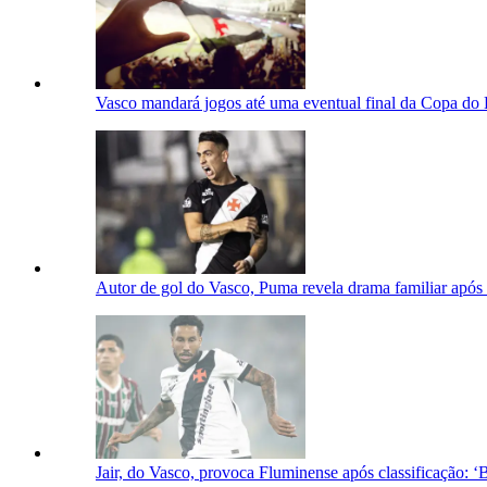
Vasco mandará jogos até uma eventual final da Copa do 
Autor de gol do Vasco, Puma revela drama familiar após 
Jair, do Vasco, provoca Fluminense após classificação: 