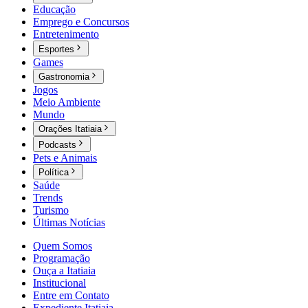
Educação
Emprego e Concursos
Entretenimento
Esportes
Games
Gastronomia
Jogos
Meio Ambiente
Mundo
Orações Itatiaia
Podcasts
Pets e Animais
Política
Saúde
Trends
Turismo
Últimas Notícias
Quem Somos
Programação
Ouça a Itatiaia
Institucional
Entre em Contato
Expediente Itatiaia