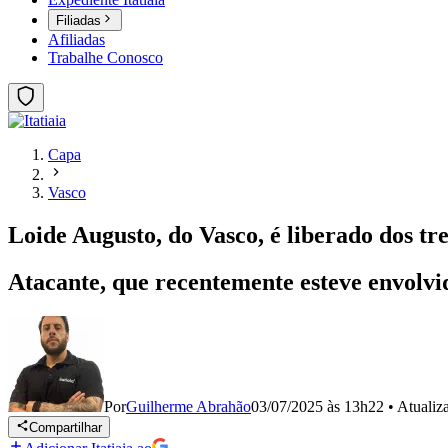
Filiadas
Afiliadas
Trabalhe Conosco
Capa
Vasco
Loide Augusto, do Vasco, é liberado dos t
Atacante, que recentemente esteve envolvid
Por
Guilherme Abrahão
03/07/2025 às 13h22
•
Atuali
Compartilhar