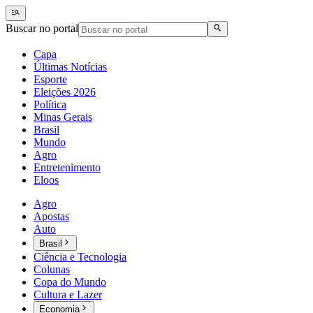
Buscar no portal
Capa
Últimas Notícias
Esporte
Eleições 2026
Política
Minas Gerais
Brasil
Mundo
Agro
Entretenimento
Eloos
Agro
Apostas
Auto
Brasil
Ciência e Tecnologia
Colunas
Copa do Mundo
Cultura e Lazer
Economia