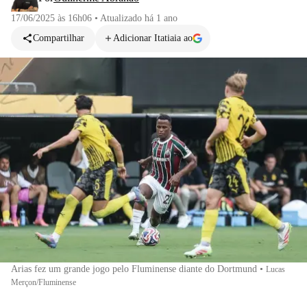
17/06/2025 às 16h06
•
Atualizado
há 1 ano
Compartilhar
Adicionar Itatiaia ao
Arias fez um grande jogo pelo Fluminense diante do Dortmund
•
Lucas
Merçon/Fluminense