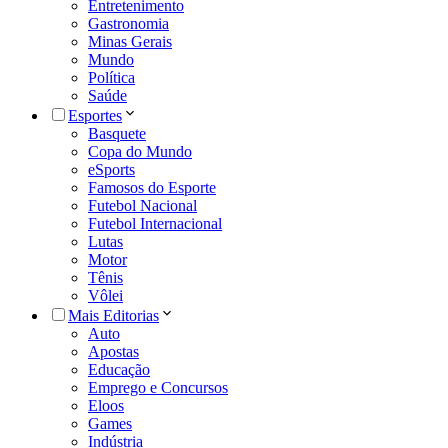
Entretenimento
Gastronomia
Minas Gerais
Mundo
Política
Saúde
Esportes
Basquete
Copa do Mundo
eSports
Famosos do Esporte
Futebol Nacional
Futebol Internacional
Lutas
Motor
Tênis
Vôlei
Mais Editorias
Auto
Apostas
Educação
Emprego e Concursos
Eloos
Games
Indústria