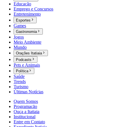
Educação
Emprego e Concursos
Entretenimento
Esportes
Games
Gastronomia
Jogos
Meio Ambiente
Mundo
Orações Itatiaia
Podcasts
Pets e Animais
Política
Saúde
Trends
Turismo
Últimas Notícias
Quem Somos
Programação
Ouça a Itatiaia
Institucional
Entre em Contato
Expediente Itatiaia