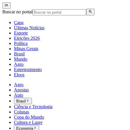
Buscar no portal
Capa
Últimas Notícias
Esporte
Eleições 2026
Política
Minas Gerais
Brasil
Mundo
Agro
Entretenimento
Eloos
Agro
Apostas
Auto
Brasil
Ciência e Tecnologia
Colunas
Copa do Mundo
Cultura e Lazer
Economia