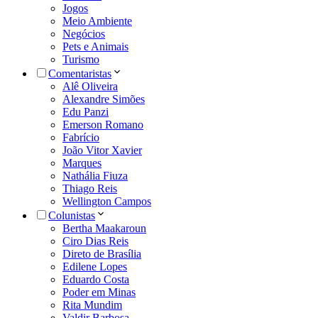
Jogos
Meio Ambiente
Negócios
Pets e Animais
Turismo
Comentaristas
Alê Oliveira
Alexandre Simões
Edu Panzi
Emerson Romano
Fabrício
João Vitor Xavier
Marques
Nathália Fiuza
Thiago Reis
Wellington Campos
Colunistas
Bertha Maakaroun
Ciro Dias Reis
Direto de Brasília
Edilene Lopes
Eduardo Costa
Poder em Minas
Rita Mundim
Valdir Barbosa