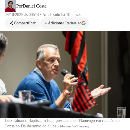
Por
Daniel Costa
08/10/2025 às 00h14
•
Atualizado
há 10 meses
Compartilhar
Adicionar Itatiaia ao
Luiz Eduardo Baptista, o Bap, presidente do Flamengo em reunião do
Conselho Deliberativo do clube
•
Mariana Sá/Flamengo